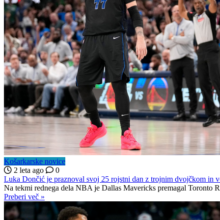
Košarkarske novice
2 leta ago
0
Luka Dončić je praznoval svoj 25 rojstni dan z trojnim dvojčkom in
Na tekmi rednega dela NBA je Dallas Mavericks premagal Toronto Rap
Preberi več »