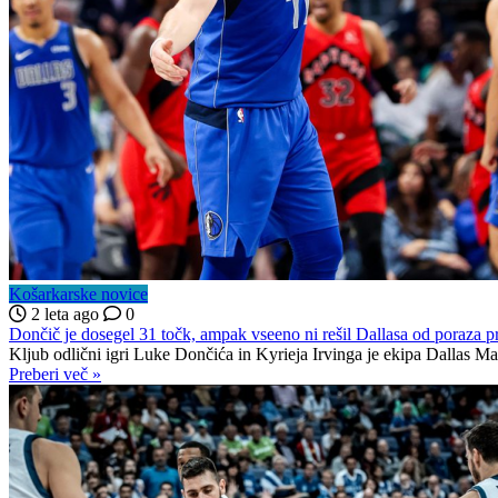
Košarkarske novice
2 leta ago
0
Dončič je dosegel 31 točk, ampak vseeno ni rešil Dallasa od poraza p
Kljub odlični igri Luke Dončića in Kyrieja Irvinga je ekipa Dallas Mav
Preberi več »