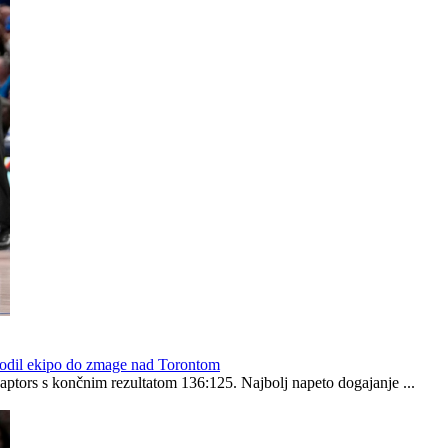
 vodil ekipo do zmage nad Torontom
tors s končnim rezultatom 136:125. Najbolj napeto dogajanje ...