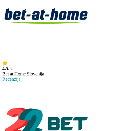
4.5
/5
Bet at Home Slovenija
Recenzija