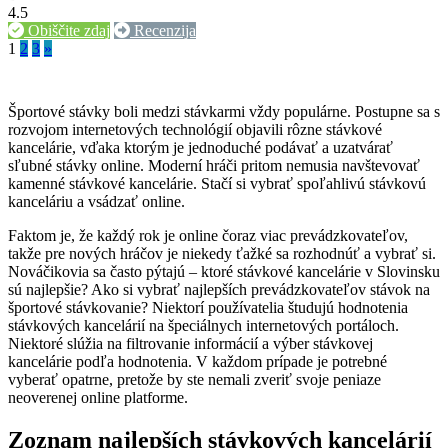
4.5
Obiščite zdaj
Recenzija
1
2
3
»
Športové stávky boli medzi stávkarmi vždy populárne. Postupne sa s
rozvojom internetových technológií objavili rôzne stávkové
kancelárie, vďaka ktorým je jednoduché podávať a uzatvárať
sľubné stávky online. Moderní hráči pritom nemusia navštevovať
kamenné stávkové kancelárie. Stačí si vybrať spoľahlivú stávkovú
kanceláriu a vsádzať online.
Faktom je, že každý rok je online čoraz viac prevádzkovateľov,
takže pre nových hráčov je niekedy ťažké sa rozhodnúť a vybrať si.
Nováčikovia sa často pýtajú – ktoré stávkové kancelárie v Slovinsku
sú najlepšie? Ako si vybrať najlepších prevádzkovateľov stávok na
športové stávkovanie? Niektorí používatelia študujú hodnotenia
stávkových kancelárií na špeciálnych internetových portáloch.
Niektoré slúžia na filtrovanie informácií a výber stávkovej
kancelárie podľa hodnotenia. V každom prípade je potrebné
vyberať opatrne, pretože by ste nemali zveriť svoje peniaze
neoverenej online platforme.
Zoznam najlepších stávkových kancelárií