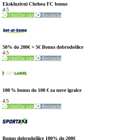
Ekskluzivni Chelsea FC bonus
4.5
Obiščite zdaj
Recenzija
50% do 200€ + 5€ Bonus dobrodošlice
4.5
Obiščite zdaj
Recenzija
100 % bonus do 100 € za nove igralce
4.5
Obiščite zdaj
Recenzija
Bonus dobrodošlice 100% do 200€