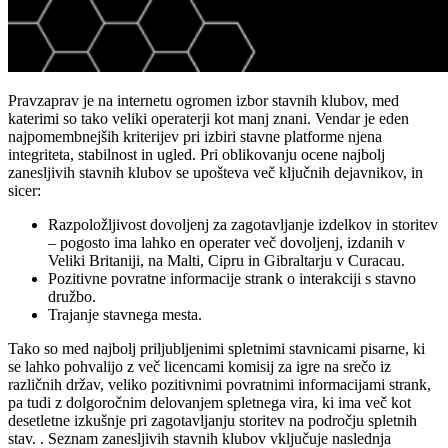
Pravzaprav je na internetu ogromen izbor stavnih klubov, med
katerimi so tako veliki operaterji kot manj znani. Vendar je eden
najpomembnejših kriterijev pri izbiri stavne platforme njena
integriteta, stabilnost in ugled. Pri oblikovanju ocene najbolj
zanesljivih stavnih klubov se upošteva več ključnih dejavnikov, in
sicer:
Razpoložljivost dovoljenj za zagotavljanje izdelkov in storitev
– pogosto ima lahko en operater več dovoljenj, izdanih v
Veliki Britaniji, na Malti, Cipru in Gibraltarju v Curacau.
Pozitivne povratne informacije strank o interakciji s stavno
družbo.
Trajanje stavnega mesta.
Tako so med najbolj priljubljenimi spletnimi stavnicami pisarne, ki
se lahko pohvalijo z več licencami komisij za igre na srečo iz
različnih držav, veliko pozitivnimi povratnimi informacijami strank,
pa tudi z dolgoročnim delovanjem spletnega vira, ki ima več kot
desetletne izkušnje pri zagotavljanju storitev na področju spletnih
stav. . Seznam zanesljivih stavnih klubov vključuje naslednja