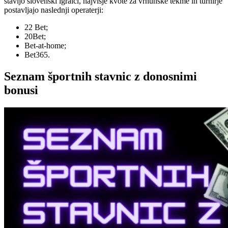
stavijo slovenski igralci, najvišje kvote za vrhunske tekme in turnirje
postavljajo naslednji operaterji:
22 Bet;
20Bet;
Bet-at-home;
Bet365.
Seznam športnih stavnic z donosnimi
bonusi