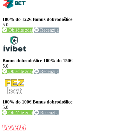
100% do 122€ Bonus dobrodošlice
5.0
Obiščite zdaj
Recenzija
Bonus dobrodošlice 100% do 150€
5.0
Obiščite zdaj
Recenzija
100% do 100€ Bonus dobrodošlice
5.0
Obiščite zdaj
Recenzija