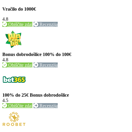
Vračilo do 1000
€
4.8
Obiščite zdaj
Recenzija
Bonus dobrodošlice 100% do 100€
4.8
Obiščite zdaj
Recenzija
100% do 25€ Bonus dobrodošlice
4.5
Obiščite zdaj
Recenzija