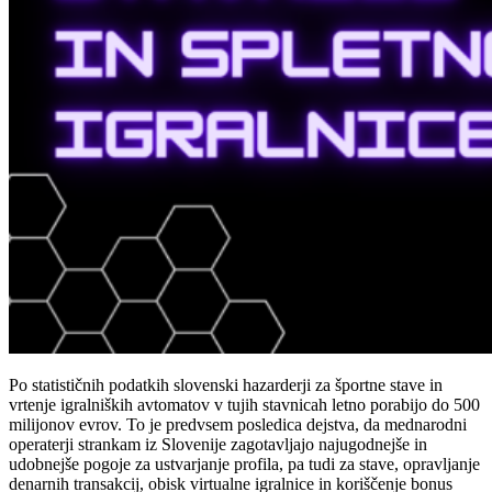
Po statističnih podatkih slovenski hazarderji za športne stave in
vrtenje igralniških avtomatov v tujih stavnicah letno porabijo do 500
milijonov evrov. To je predvsem posledica dejstva, da mednarodni
operaterji strankam iz Slovenije zagotavljajo najugodnejše in
udobnejše pogoje za ustvarjanje profila, pa tudi za stave, opravljanje
denarnih transakcij, obisk virtualne igralnice in koriščenje bonus