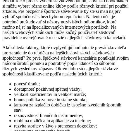
Pokiaľ ide o proces výberu stávkového klubu, slovinskí bookmakeri
si môžu vybrať rôzne online kluby podľa rôznych kritérií pri použití
zrkadla. Pre bezpečné športové stávkovanie by ste si mali najprv
vybrať spoločnosť s bezchybnou reputáciou. Na tento účel je
potrebné preštudovať si názory nezávislých odborníkov, ktoré
možno nájsť na špecializovaných internetových portáloch. Na
našich webových stránkach môže každý používateľ sledovať
pravidelne uverejňované recenzie najlepších stávkových kancelárií.
Aké sú teda faktory, ktoré ovplyvňujú hodnotenie prevádzkovateľa
pre zaradenie do rebríčka najlepších slovinských stávkových
spoločností? Po prvé, špičkové stávkové kancelárie ponúkajú svojim
hráčom širokú ponuku a podrobný popis udalostí so súborom
rôznych výsledkov zápasov. Okrem toho sú najlepšie stávkové
spoločnosti klasifikované podľa nasledujúcich kritérií:
povesť úradu;
dostupnosť pozitívnej spätnej väzby;
velikost koeficientov in velikost marže;
bonus politika za nove in stalne stranke;
jamstva za izplačilo dobička iz uspešno izvedenih športnih
stav;
raznovrstnost finančnih instrumentov;
mobilna različica in aplikacije za telefone;
razvita storitev v živo s prenosom dogodkov;