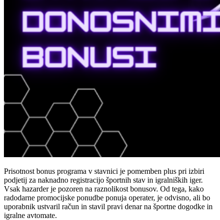
Prisotnost bonus programa v stavnici je pomemben plus pri izbiri
podjetij za naknadno registracijo športnih stav in igralniških iger.
Vsak hazarder je pozoren na raznolikost bonusov. Od tega, kako
radodarne promocijske ponudbe ponuja operater, je odvisno, ali bo
uporabnik ustvaril račun in stavil pravi denar na športne dogodke in
igralne avtomate.