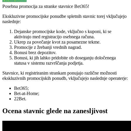
Posebna promocija za stranke stavnice Bet365!
Ekskluzivne promocijske ponudbe spletnih stavnic torej vključujejo
naslednje:
Dejanske promocijske kode, vključno s kuponi, ki se
aktivirajo med registracijo osebnega računa.
Ukrep za povečanje kvot za posamezne tekme.
Promocije z žrebanji vrednih nagrad.
Bonusi brez depozitov.
Bonusi, ki jih lahko pridobite ob doseganju določenega
statusa v sistemu razvrščanja podjetja.
Stavnice, ki registriranim strankam ponujajo različne možnosti
ekskluzivnih promocijskih ponudb, vključujejo naslednje operaterje:
Bet365;
Bet-at-Home;
22Bet.
Ocena stavnic glede na zanesljivost