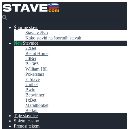
Športne stave
Stave v živo
Kako staviti na športnih stavah
Stavnice
22Bet
Bet at Home
20Bet
Bet365
William Hill
Pokerstars
E-Stave
Unibet
Bwin
Betwinner
1xBet
Marathonbet
Betfair
Tuje stavnice
Spletni casino
Prenosi tekem