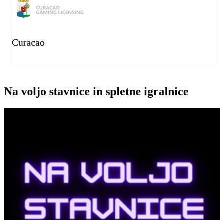
Curacao
Na voljo stavnice in spletne igralnice