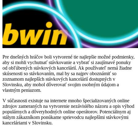
Pre dnešných hráčov boli vytvorené tie najlepšie možné podmienky,
aby si mohli vychutnať stávkovanie a vybrať si zaujímavé ponuky
od obľúbených stávkových kancelárií. Ak používateľ nemá žiadne
skúsenosti so stávkovaním, mal by sa najprv oboznámiť so
zoznamom najlepších stávkových kancelárií dostupných v
Slovinsku, aby mohol dôverovať svojim osobným údajom a
vlastným peniazom.
V súčasnosti existuje na internete mnoho špecializovaných online
zdrojov zameraných na vytvorenie nezávislého názoru a opis výhod
populárnych a dôveryhodných online operátorov. Potenciálnym aj
stálym zákazníkom ponúkame sprievodcu najlepšími stávkovými
kanceláriami v Slovinsku.