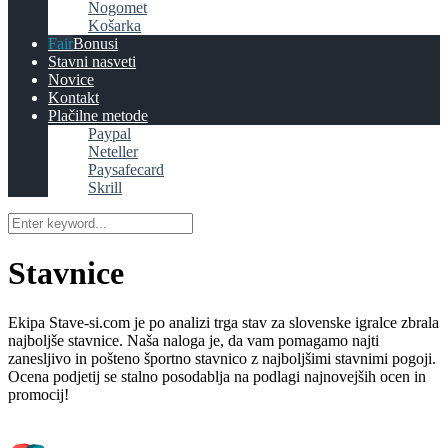
Nogomet
Košarka
Bonusi
Stavni nasveti
Novice
Kontakt
Plačilne metode
Paypal
Neteller
Paysafecard
Skrill
Stavnice
Ekipa Stave-si.com je po analizi trga stav za slovenske igralce zbrala
najboljše stavnice. Naša naloga je, da vam pomagamo najti
zanesljivo in pošteno športno stavnico z najboljšimi stavnimi pogoji.
Ocena podjetij se stalno posodablja na podlagi najnovejših ocen in
promocij!