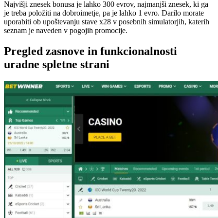
Najvišji znesek bonusa je lahko 300 evrov, najmanjši znesek, ki ga
je treba položiti na dobroimetje, pa je lahko 1 evro. Darilo morate
uporabiti ob upoštevanju stave x28 v posebnih simulatorjih, katerih
seznam je naveden v pogojih promocije.
Pregled zasnove in funkcionalnosti
uradne spletne strani