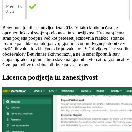
Prenici v
živo
Betwinner je bil ustanovljen leta 2018. V tako kratkem času je
operater dokazal svojo spodobnost in zanesljivost. Uradna spletna
stran podjetja podpira več kot petdeset jezikovnih različic, stranke
pisarne pa lahko napolnijo svoj igralni račun in dvignejo dobitke v
različnih valutah, vključno s kriptovalutami. S širitvijo vojske svojih
oboževalcev Betwinner aktivno razvija ne le smer športnih stav,
ampak igralcem ponuja tudi stave na igralnih avtomatih, igralnicah v
živo, pa tudi vrsto virtualnih iger za vsak okus.
Licenca podjetja in zanesljivost