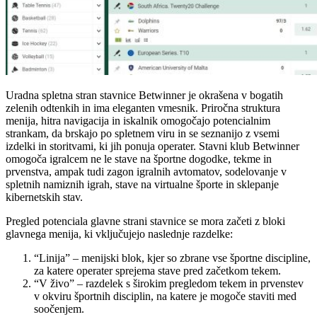
Uradna spletna stran stavnice Betwinner je okrašena v bogatih
zelenih odtenkih in ima eleganten vmesnik. Priročna struktura
menija, hitra navigacija in iskalnik omogočajo potencialnim
strankam, da brskajo po spletnem viru in se seznanijo z vsemi
izdelki in storitvami, ki jih ponuja operater. Stavni klub Betwinner
omogoča igralcem ne le stave na športne dogodke, tekme in
prvenstva, ampak tudi zagon igralnih avtomatov, sodelovanje v
spletnih namiznih igrah, stave na virtualne športe in sklepanje
kibernetskih stav.
Pregled potenciala glavne strani stavnice se mora začeti z bloki
glavnega menija, ki vključujejo naslednje razdelke:
“Linija” – menijski blok, kjer so zbrane vse športne discipline,
za katere operater sprejema stave pred začetkom tekem.
“V živo” – razdelek s širokim pregledom tekem in prvenstev
v okviru športnih disciplin, na katere je mogoče staviti med
soočenjem.