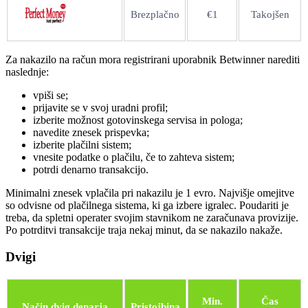
Brezplačno
€1
Takojšen
Za nakazilo na račun mora registrirani uporabnik Betwinner narediti
naslednje:
vpiši se;
prijavite se v svoj uradni profil;
izberite možnost gotovinskega servisa in pologa;
navedite znesek prispevka;
izberite plačilni sistem;
vnesite podatke o plačilu, če to zahteva sistem;
potrdi denarno transakcijo.
Minimalni znesek vplačila pri nakazilu je 1 evro. Najvišje omejitve
so odvisne od plačilnega sistema, ki ga izbere igralec. Poudariti je
treba, da spletni operater svojim stavnikom ne zaračunava provizije.
Po potrditvi transakcije traja nekaj minut, da se nakazilo nakaže.
Dvigi
Min.
Čas
Način dvig denarja
Pristojbina