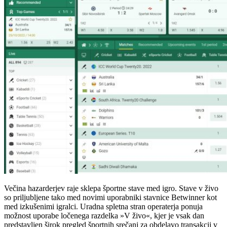
Večina hazarderjev raje sklepa športne stave med igro. Stave v živo
so priljubljene tako med novimi uporabniki stavnice Betwinner kot
med izkušenimi igralci. Uradna spletna stran operaterja ponuja
možnost uporabe ločenega razdelka »V živo«, kjer je vsak dan
predstavljen širok pregled športnih srečanj za obdelavo transakcij v