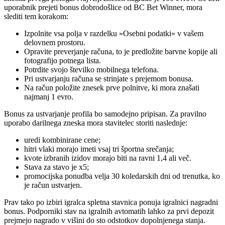
uporabnik prejeti bonus dobrodošlice od BC Bet Winner, mora
slediti tem korakom:
Izpolnite vsa polja v razdelku »Osebni podatki« v vašem
delovnem prostoru.
Opravite preverjanje računa, to je predložite barvne kopije ali
fotografijo potnega lista.
Potrdite svojo številko mobilnega telefona.
Pri ustvarjanju računa se strinjate s prejemom bonusa.
Na račun položite znesek prve polnitve, ki mora znašati
najmanj 1 evro.
Bonus za ustvarjanje profila bo samodejno pripisan. Za pravilno
uporabo darilnega zneska mora stavitelec storiti naslednje:
uredi kombinirane cene;
hitri vlaki morajo imeti vsaj tri športna srečanja;
kvote izbranih izidov morajo biti na ravni 1,4 ali več.
Stava za stavo je x5;
promocijska ponudba velja 30 koledarskih dni od trenutka, ko
je račun ustvarjen.
Prav tako po izbiri igralca spletna stavnica ponuja igralnici nagradni
bonus. Podporniki stav na igralnih avtomatih lahko za prvi depozit
prejmejo nagrado v višini do sto odstotkov dopolnjenega stanja.