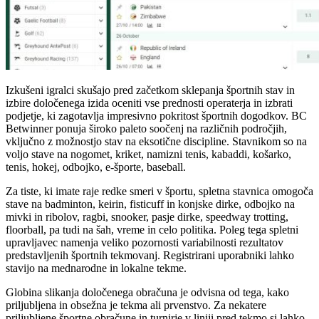
Izkušeni igralci skušajo pred začetkom sklepanja športnih stav in
izbire določenega izida oceniti vse prednosti operaterja in izbrati
podjetje, ki zagotavlja impresivno pokritost športnih dogodkov. BC
Betwinner ponuja široko paleto soočenj na različnih področjih,
vključno z možnostjo stav na eksotične discipline. Stavnikom so na
voljo stave na nogomet, kriket, namizni tenis, kabaddi, košarko,
tenis, hokej, odbojko, e-športe, baseball.
Za tiste, ki imate raje redke smeri v športu, spletna stavnica omogoča
stave na badminton, keirin, fisticuff in konjske dirke, odbojko na
mivki in ribolov, ragbi, snooker, pasje dirke, speedway trotting,
floorball, pa tudi na šah, vreme in celo politika. Poleg tega spletni
upravljavec namenja veliko pozornosti variabilnosti rezultatov
predstavljenih športnih tekmovanj. Registrirani uporabniki lahko
stavijo na mednarodne in lokalne tekme.
Globina slikanja določenega obračuna je odvisna od tega, kako
priljubljena in obsežna je tekma ali prvenstvo. Za nekatere
priljubljene športne obračune in turnirje v liniji pred tekmo si lahko