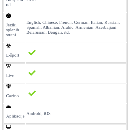
od
English, Chinese, French, German, Italian, Russian,
Jeziki
Spanish, Albanian, Arabic, Armenian, Azerbaijani,
splenih
Belarusian, Bengali, itd.
strani
E-šport
Live
Cazino
Android, iOS
Aplikacije