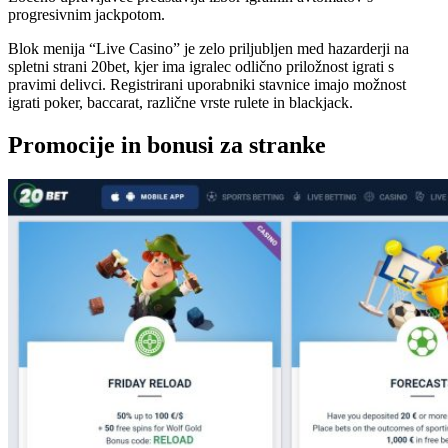
progresivnim jackpotom.
Blok menija “Live Casino” je zelo priljubljen med hazarderji na
spletni strani 20bet, kjer ima igralec odlično priložnost igrati s
pravimi delivci. Registrirani uporabniki stavnice imajo možnost
igrati poker, baccarat, različne vrste rulete in blackjack.
Promocije in bonusi za stranke