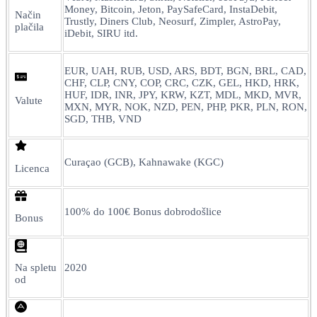
Money, Bitcoin, Jeton, PaySafeCard, InstaDebit,
Način
Trustly, Diners Club, Neosurf, Zimpler, AstroPay,
plačila
iDebit, SIRU itd.
EUR, UAH, RUB, USD, ARS, BDT, BGN, BRL, CAD,
CHF, CLP, CNY, COP, CRC, CZK, GEL, HKD, HRK,
HUF, IDR, INR, JPY, KRW, KZT, MDL, MKD, MVR,
Valute
MXN, MYR, NOK, NZD, PEN, PHP, PKR, PLN, RON,
SGD, THB, VND
Curaçao (GCB), Kahnawake (KGC)
Licenca
100% do 100€ Bonus dobrodošlice
Bonus
Na spletu
2020
od