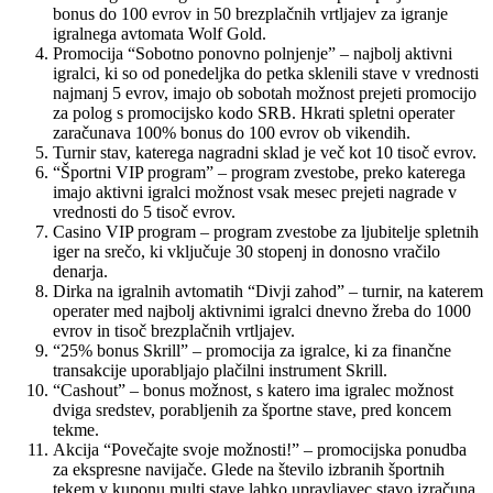
bonus do 100 evrov in 50 brezplačnih vrtljajev za igranje
igralnega avtomata Wolf Gold.
Promocija “Sobotno ponovno polnjenje” – najbolj aktivni
igralci, ki so od ponedeljka do petka sklenili stave v vrednosti
najmanj 5 evrov, imajo ob sobotah možnost prejeti promocijo
za polog s promocijsko kodo SRB. Hkrati spletni operater
zaračunava 100% bonus do 100 evrov ob vikendih.
Turnir stav, katerega nagradni sklad je več kot 10 tisoč evrov.
“Športni VIP program” – program zvestobe, preko katerega
imajo aktivni igralci možnost vsak mesec prejeti nagrade v
vrednosti do 5 tisoč evrov.
Casino VIP program – program zvestobe za ljubitelje spletnih
iger na srečo, ki vključuje 30 stopenj in donosno vračilo
denarja.
Dirka na igralnih avtomatih “Divji zahod” – turnir, na katerem
operater med najbolj aktivnimi igralci dnevno žreba do 1000
evrov in tisoč brezplačnih vrtljajev.
“25% bonus Skrill” – promocija za igralce, ki za finančne
transakcije uporabljajo plačilni instrument Skrill.
“Cashout” – bonus možnost, s katero ima igralec možnost
dviga sredstev, porabljenih za športne stave, pred koncem
tekme.
Akcija “Povečajte svoje možnosti!” – promocijska ponudba
za ekspresne navijače. Glede na število izbranih športnih
tekem v kuponu multi stave lahko upravljavec stavo izračuna