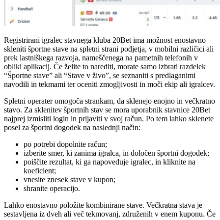
Registrirani igralec stavnega kluba 20Bet ima možnost enostavno
skleniti športne stave na spletni strani podjetja, v mobilni različici ali
prek lastniškega razvoja, nameščenega na pametnih telefonih v
obliki aplikacij. Če želite to narediti, morate samo izbrati razdelek
“Športne stave” ali “Stave v živo”, se seznaniti s predlaganimi
navodili in tekmami ter oceniti zmogljivosti in moči ekip ali igralcev.
Spletni operater omogoča strankam, da sklenejo enojno in večkratno
stavo. Za sklenitev športnih stav se mora uporabnik stavnice 20Bet
najprej izmisliti login in prijaviti v svoj račun. Po tem lahko sklenete
posel za športni dogodek na naslednji način:
po potrebi dopolnite račun;
izberite smer, ki zanima igralca, in določen športni dogodek;
poiščite rezultat, ki ga napoveduje igralec, in kliknite na
koeficient;
vnesite znesek stave v kupon;
shranite operacijo.
Lahko enostavno položite kombinirane stave. Večkratna stava je
sestavljena iz dveh ali več tekmovanj, združenih v enem kuponu. Če