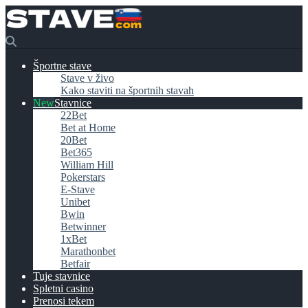
Športne stave
Stave v živo
Kako staviti na športnih stavah
Stavnice
22Bet
Bet at Home
20Bet
Bet365
William Hill
Pokerstars
E-Stave
Unibet
Bwin
Betwinner
1xBet
Marathonbet
Betfair
Tuje stavnice
Spletni casino
Prenosi tekem