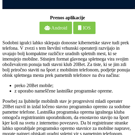
Prenos aplikacije
Android
IOS
Sodobni igralci lahko sklepajo donosne kibernetske stave tudi prek
telefona. V zvezi s tem številni vrhunski operaterji razvijajo in
uvajajo bolj kompaktne različice uradnih spletnih mest, ki se
imenujejo mobilne. Stisnjen format glavnega spletnega vira svojim
oboževalcem ponuja tudi stavni klub 20Bet. Za tiste, ki se jim zdi
bolj priročno staviti na šport z mobilnim telefonom, podjetje ponuja
obisk spletnega mesta prek pametnih telefonov na dva načina:
preko 20Bet mobile;
z uporabo nameščene lastniške programske opreme.
Posebej za ljubitelje mobilnih stav je progresivni mladi operater
20Bet razvil in izdal ločeno stavno programsko opremo za sodobne
pametne telefone. Lastniška programska oprema igralnega kluba
omogoča registriranim uporabnikom, da enostavno stavijo na šport
kjer koli na svetu z internetno povezavo. Da bi registrirane stranke
lahko uporabljale programsko opremo stavnice za mobilne naprave,
morate najprej obiskati uradni spletni vir s pametnim telefonom.