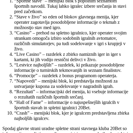
“Športne stave” – menijski blok s popolnim seznamom
športnih navodil. Tukaj lahko igralec izbere srečanja in stavi
pred začetkom.
“Stave v živo” so eden od blokov glavnega menija, kjer
operater zagotavlja posodobljene informacije o tekmah z
možnostjo stav med igro.
“Casino” – prehod na spletno igralnico, kjer operater svojim
strankam omogoča izbiro sodobnih igralnih avtomatov,
različnih simulatorjev, pa tudi sodelovanje v igri s krupjeji v
živo.
“Live Casino” – razdelek z zbirko namiznih iger in iger s
kartami, ki jih vodijo resnični delivci v živo.
“Lestvice najboljših” – razdelek, ki prikazuje posodobljene
informacije o turnirskih tekmovanjih in seznam finalistov.
“Promocije” – razdelek z bonus programom operaterja.
“Napovedi” – menijski blok, ki predstavlja možnosti za
ustvarjanje kupona za sodelovanje v nagradnih igrah.
“Rezultati” – informacijski del menija, ki vsebuje informacije
o rezultatih različnih športnih srečanj.
“Hall of Fame” – informacije o najuspešnejših igralcih v
športnih stavah in spletni igralnici 20Bet.
“Crash” – menijski blok, kjer je igralcem predstavljena zbirka
najboljših igralcev.
Spodaj glavne strani uradne spletne strani stavnega kluba 20Bet so