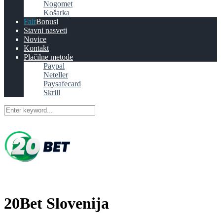
Nogomet
Košarka
Bonusi
Stavni nasveti
Novice
Kontakt
Plačilne metode
Paypal
Neteller
Paysafecard
Skrill
20Bet Slovenija