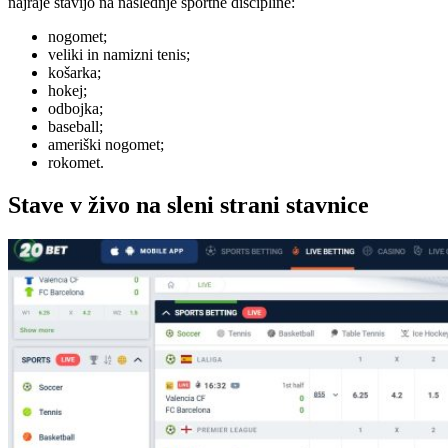
najraje stavijo na naslednje športne discipline:
nogomet;
veliki in namizni tenis;
košarka;
hokej;
odbojka;
baseball;
ameriški nogomet;
rokomet.
Stave v živo na sleni strani stavnice