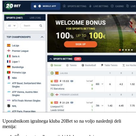
Uporabnikom igralnega kluba 20Bet so na voljo naslednji deli
menija: