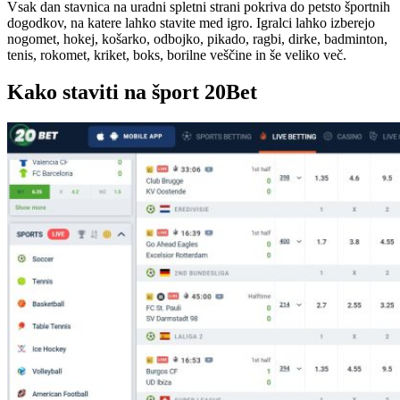
Vsak dan stavnica na uradni spletni strani pokriva do petsto športnih
dogodkov, na katere lahko stavite med igro. Igralci lahko izberejo
nogomet, hokej, košarko, odbojko, pikado, ragbi, dirke, badminton,
tenis, rokomet, kriket, boks, borilne veščine in še veliko več.
Kako staviti na šport 20Bet