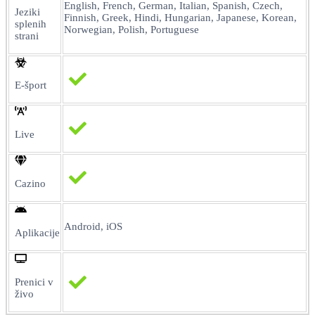
English, French, German, Italian, Spanish, Czech,
Jeziki
Finnish, Greek, Hindi, Hungarian, Japanese, Korean,
splenih
Norwegian, Polish, Portuguese
strani
E-šport
Live
Cazino
Android, iOS
Aplikacije
Prenici v
živo