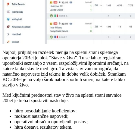
Najbolj priljubljen razdelek menija na spletni strani spletnega
operaterja 20Bet je blok “Stave v živo”. Tu se lahko registrirani
uporabniki seznanijo z vsemi razpoložljivimi športnimi srečanji, na
katere lahko stavite med igro. Ta vrsta stav vam omogoča, da
natančno napoveste izid tekme in dobite velik dobiček. Strankam
BC 20Bet je na voljo širok nabor športnih smeri, na katere lahko
stavijo v živo.
Med ključnimi prednostmi stav v živo na spletni strani stavnice
20bet je treba izpostaviti naslednje:
hitro posodabljanje koeficientov;
možnost natančne napovedi;
operativni obračun opravljenih poslov;
hitra dostava rezultatov tekem.