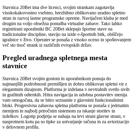
Stavnica 20Bet ima dve licenci, svojim strankam zagotavlja
visokokakovostno vsebino, brezhibno oblikovano uradno spletno
stran in razvoj lastne programske opreme. Navijačem kluba je med
drugim na voljo obsežna ponudba virtualne zabave. Tako lahko
registrirani uporabniki BC 20Bet sklepajo športne stave na
tradicionalne discipline, stavijo na izide e-športnih bitk, obiščejo
igralnice v živo. Operater se ponaša z visoko oceno in spoštovanjem
več sto tisoč strank iz različnih evropskih držav.
Pregled uradnega spletnega mesta
stavnice
Stavnica 20Bet svojim gostom in uporabnikom ponuja do
najmanjših podrobnosti premišljen in dobro oblikovan spletni vir z
elegantnim dizajnom. Platforma je izdelana v nevtralnih svetlo sivih
in grafitnih odtenkih. Hitra navigacija in udobna postavitev menija
vam omogočata, da se hitro seznanite z glavnimi funkcionalnimi
bloki. Progresivna zabavna spletna platforma se ponaša z jedrnatim
menijem in najbolj priročnim sistemom za iskanje storitev in
izdelkov. Logotip podjetja se nahaja na levi strani glavne strani, v
nasprotnem kotu pa so tipke za ustvarjanje računa in za avtorizacijo
v delovnem profilu.