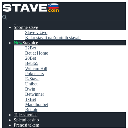
Športne stave
Stave v živo
Kako staviti na športnih stavah
Stavnice
22Bet
Bet at Home
20Bet
Bet365
William Hill
Pokerstars
E-Stave
Unibet
Bwin
Betwinner
1xBet
Marathonbet
Betfair
Tuje stavnice
Spletni casino
Prenosi tekem