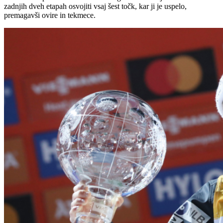
zadnjih dveh etapah osvojiti vsaj šest točk, kar ji je uspelo,
premagavši ovire in tekmece.