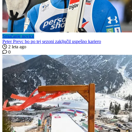
Smučanje novice
Peter Prevc bo po tej sezoni zaključil uspešno kariero
2 leta ago
0