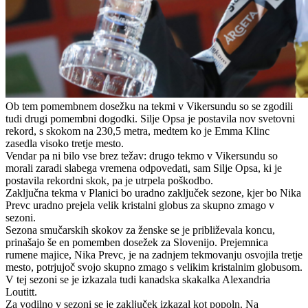
Ob tem pomembnem dosežku na tekmi v Vikersundu so se zgodili
tudi drugi pomembni dogodki. Silje Opsa je postavila nov svetovni
rekord, s skokom na 230,5 metra, medtem ko je Emma Klinc
zasedla visoko tretje mesto.
Vendar pa ni bilo vse brez težav: drugo tekmo v Vikersundu so
morali zaradi slabega vremena odpovedati, sam Silje Opsa, ki je
postavila rekordni skok, pa je utrpela poškodbo.
Zaključna tekma v Planici bo uradno zaključek sezone, kjer bo Nika
Prevc uradno prejela velik kristalni globus za skupno zmago v
sezoni.
Sezona smučarskih skokov za ženske se je približevala koncu,
prinašajo še en pomemben dosežek za Slovenijo. Prejemnica
rumene majice, Nika Prevc, je na zadnjem tekmovanju osvojila tretje
mesto, potrjujoč svojo skupno zmago s velikim kristalnim globusom.
V tej sezoni se je izkazala tudi kanadska skakalka Alexandria
Loutitt.
Za vodilno v sezoni se je zaključek izkazal kot popoln. Na