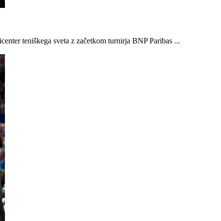
enter teniškega sveta z začetkom turnirja BNP Paribas ...