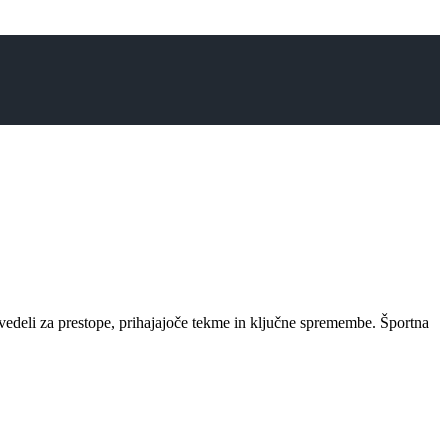
zvedeli za prestope, prihajajoče tekme in ključne spremembe. Športna