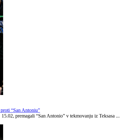
i proti “San Antoniu”
, 15.02, premagali “San Antonio” v tekmovanju iz Teksasa ...