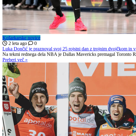
Košarkarske novice
2 leta ago
0
Luka Dončić je praznoval svoj 25 rojstni dan z trojnim dvojčkom in
Na tekmi rednega dela NBA je Dallas Mavericks premagal Toronto Rap
Preberi več »