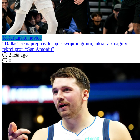
Košarkarske novice
“Dallas” še naprej navdušuje s svojimi igrami, tokrat z zmago v
tekmi proti “San Antoniu”
2 leta ago
0