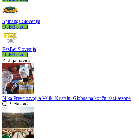
Spinanga Slovenija
Obiščite zdaj
FezBet Slovenija
Obiščite zdaj
Zadnja novica
Nika Prevc osvojila Veliki Kristalni Globus na končni fazi sezone
2 leta ago