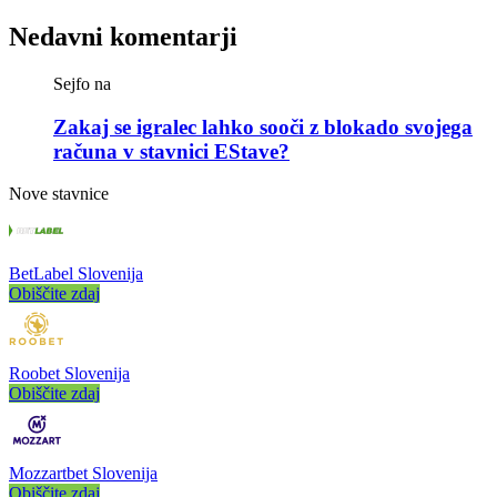
Nedavni komentarji
Sejfo
na
Zakaj se igralec lahko sooči z blokado svojega
računa v stavnici EStave?
Nove stavnice
BetLabel Slovenija
Obiščite zdaj
Roobet Slovenija
Obiščite zdaj
Mozzartbet Slovenija
Obiščite zdaj