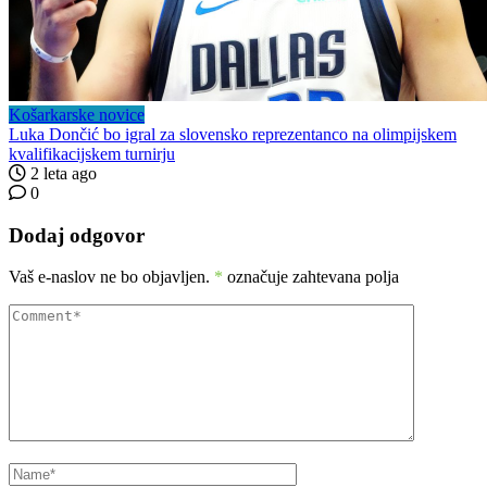
Košarkarske novice
Luka Dončić bo igral za slovensko reprezentanco na olimpijskem
kvalifikacijskem turnirju
2 leta ago
0
Dodaj odgovor
Vaš e-naslov ne bo objavljen.
*
označuje zahtevana polja