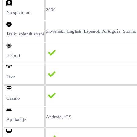
2000
Na spletu od
Slovenski, English, Español, Português, Su
Jeziki splenih strani
E-šport
Live
Cazino
Android, iOS
Aplikacije