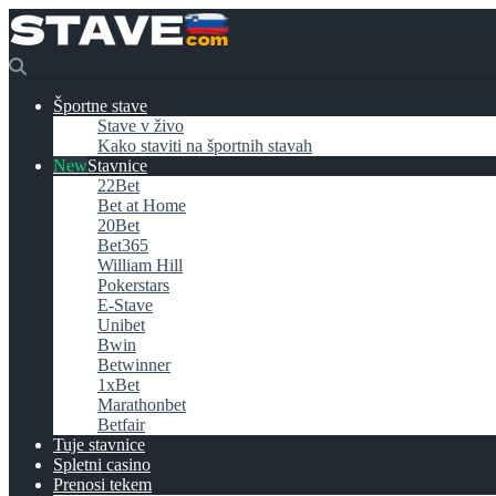
Športne stave
Stave v živo
Kako staviti na športnih stavah
Stavnice
22Bet
Bet at Home
20Bet
Bet365
William Hill
Pokerstars
E-Stave
Unibet
Bwin
Betwinner
1xBet
Marathonbet
Betfair
Tuje stavnice
Spletni casino
Prenosi tekem