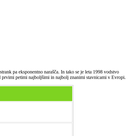
lo strank pa eksponentno narašča. In tako se je leta 1998 vodstvo
ed prvimi petimi najboljšimi in najbolj znanimi stavnicami v Evropi.