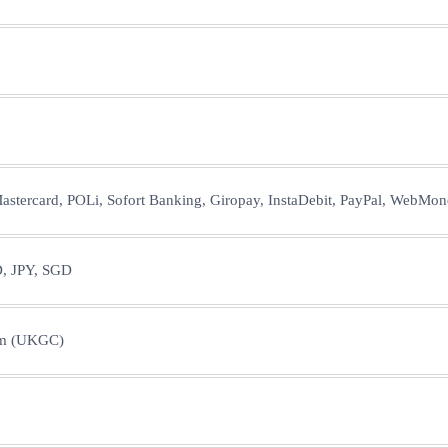
Mastercard, POLi, Sofort Banking, Giropay, InstaDebit, PayPal, WebMoney
, JPY, SGD
dom (UKGC)