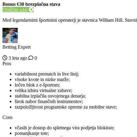
Bonus €30 brezplačna stava
Obiščite zdaj
Med legendarnimi športnimi operaterji je stavnica William Hill. Stavni
Betting Expert
3 leta ago
0
Pros
variabilnost prematch in live linij;
visoke kvote in nizke marže;
ločen blok z e-športom;
velika izbira virtualne zabave;
stabilna izplačila osvojenega denarja;
širok nabor finančnih instrumentov;
razpoložljivost programske opreme za mobilne stave;
Cons
včasih je dostop do spletnega vira podjetja blokiran;
pomanjkanje tote;