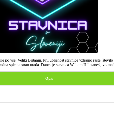
e po vsej Veliki Britaniji. Priljubljenost stavnice vztrajno raste, števi
 uradna spletna stran urada. Danes je stavnica William Hill zanesljivo m
Opis