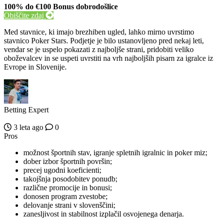
100% do €100 Bonus dobrodošlice
Obiščite zdaj
Med stavnice, ki imajo brezhiben ugled, lahko mirno uvrstimo
stavnico Poker Stars. Podjetje je bilo ustanovljeno pred nekaj leti,
vendar se je uspelo pokazati z najboljše strani, pridobiti veliko
oboževalcev in se uspeti uvrstiti na vrh najboljših pisarn za igralce iz
Evrope in Slovenije.
Betting Expert
3 leta ago
0
Pros
možnost športnih stav, igranje spletnih igralnic in poker miz;
dober izbor športnih površin;
precej ugodni koeficienti;
takojšnja posodobitev ponudb;
različne promocije in bonusi;
donosen program zvestobe;
delovanje strani v slovenščini;
zanesljivost in stabilnost izplačil osvojenega denarja.