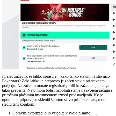
Igralec začetnik se lahko sprašuje – kako lahko stavim na stavnico
Pokerstars? Zelo lahko in preprosto je začeti staviti pri stavnem
podjetju. Na začetku morate registrirati profil in zaželeno je, da ga
takoj preverite. Nato mora boljši napolniti stanje na svojem računu s
priročnim plačilnim instrumentom izmed predstavljenih. Ko je
uporabnik pripravljen skleniti športno stavo pri Pokerstars, mora
slediti tem korakom:
Opravite avtorizacijo in vstopite v svojo pisarno.