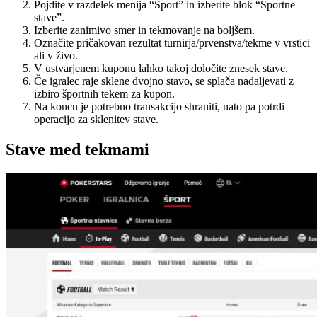
Pojdite v razdelek menija “Šport” in izberite blok “Športne
stave”.
Izberite zanimivo smer in tekmovanje na boljšem.
Označite pričakovan rezultat turnirja/prvenstva/tekme v vrstici
ali v živo.
V ustvarjenem kuponu lahko takoj določite znesek stave.
Če igralec raje sklene dvojno stavo, se splača nadaljevati z
izbiro športnih tekem za kupon.
Na koncu je potrebno transakcijo shraniti, nato pa potrdi
operacijo za sklenitev stave.
Stave med tekmami