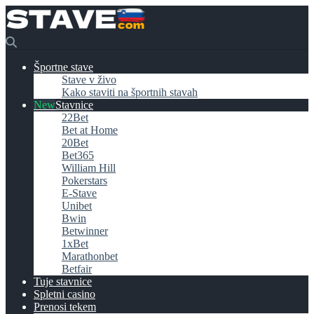
Športne stave
Stave v živo
Kako staviti na športnih stavah
Stavnice
22Bet
Bet at Home
20Bet
Bet365
William Hill
Pokerstars
E-Stave
Unibet
Bwin
Betwinner
1xBet
Marathonbet
Betfair
Tuje stavnice
Spletni casino
Prenosi tekem