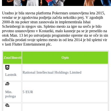
Uradno je bila stavna platforma Pokerstars ustanovljena leta 2015,
vendar se je zgodovina podjetja začela nekoliko prej. V zgodnjih
2000-ih sta poker stran zasnovala in implementirala Ishai
Scheinbergi in njegov sin. Spletno mesto za igre na srečo je bilo
prvotno ustanovljeno v Kostariki, malo kasneje pa se je preselilo na
otok Man. 13 let po ustvarjanju programske opreme sta se oče in sin
odločila prodati svoje spletno mesto in od leta 2014 je bil spletni vir
v lasti Flutter Entertainment plc.
Značilnosti
Opis
Rational Intellectual Holdings Limited
Lastnik
Min.
5 EUR
pologa