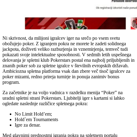
Ni skrivnost, da milijoni igralcev iger na srečo po vsem svetu
obožujejo poker. Z igranjem pokra ne morete le zadeti solidnega
jackpota, doživeti veliko razburjenja in vznemirjenja, temveč tudi
pokazati svoje intelektualne sposobnosti. V sedmih letih uspešnega
delovanja je spletni klub Pokerstars postal ena najbolj priljubljenih in
znanih poker sob za spletne igralce v številnih evropskih državah.
Ambiciozna spletna platforma vsak dan zbere več tisoč igralcev za
poker mizami, redno prireja turnirje in ponuja zanimiv bonus
program.
Za začetnike je na voljo vadnica v razdelku menija “Poker” na
uradni spletni strani Pokerstars. Ljubitelji iger s kartami si lahko
ogledate naslednje različice spletnega pokra:
No Limit Hold’em;
Hold`em Tournaments
Igre za denar.
Med glavnimi prednostmi igranja pokra na spletnem portalu