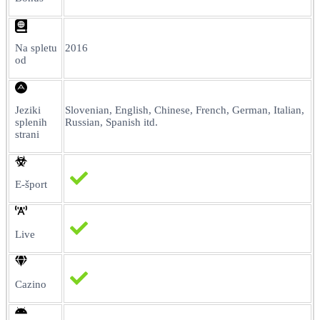
Na spletu
2016
od
Jeziki
Slovenian, English, Chinese, French, German, Italian,
splenih
Russian, Spanish itd.
strani
E-šport
Live
Cazino