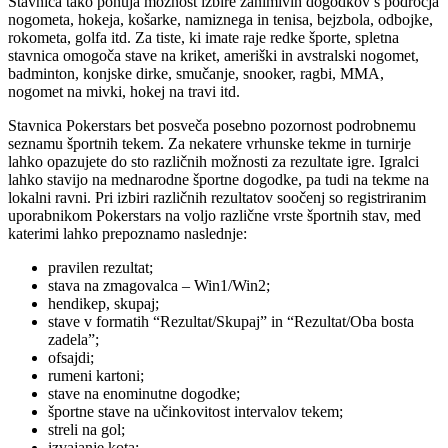
Stavnica tako ponuja možnost izbire zanimivih dogodkov s področja
nogometa, hokeja, košarke, namiznega in tenisa, bejzbola, odbojke,
rokometa, golfa itd. Za tiste, ki imate raje redke športe, spletna
stavnica omogoča stave na kriket, ameriški in avstralski nogomet,
badminton, konjske dirke, smučanje, snooker, ragbi, MMA,
nogomet na mivki, hokej na travi itd.
Stavnica Pokerstars bet posveča posebno pozornost podrobnemu
seznamu športnih tekem. Za nekatere vrhunske tekme in turnirje
lahko opazujete do sto različnih možnosti za rezultate igre. Igralci
lahko stavijo na mednarodne športne dogodke, pa tudi na tekme na
lokalni ravni. Pri izbiri različnih rezultatov soočenj so registriranim
uporabnikom Pokerstars na voljo različne vrste športnih stav, med
katerimi lahko prepoznamo naslednje:
pravilen rezultat;
stava na zmagovalca – Win1/Win2;
hendikep, skupaj;
stave v formatih “Rezultat/Skupaj” in “Rezultat/Oba bosta
zadela”;
ofsajdi;
rumeni kartoni;
stave na enominutne dogodke;
športne stave na učinkovitost intervalov tekem;
streli na gol;
izvajanje kota;