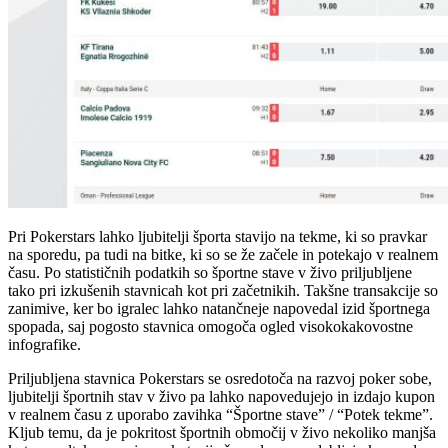
Pri Pokerstars lahko ljubitelji športa stavijo na tekme, ki so pravkar
na sporedu, pa tudi na bitke, ki so se že začele in potekajo v realnem
času. Po statističnih podatkih so športne stave v živo priljubljene
tako pri izkušenih stavnicah kot pri začetnikih. Takšne transakcije so
zanimive, ker bo igralec lahko natančneje napovedal izid športnega
spopada, saj pogosto stavnica omogoča ogled visokokakovostne
infografike.
Priljubljena stavnica Pokerstars se osredotoča na razvoj poker sobe,
ljubitelji športnih stav v živo pa lahko napovedujejo in izdajo kupon
v realnem času z uporabo zavihka “Športne stave” / “Potek tekme”.
Kljub temu, da je pokritost športnih območij v živo nekoliko manjša