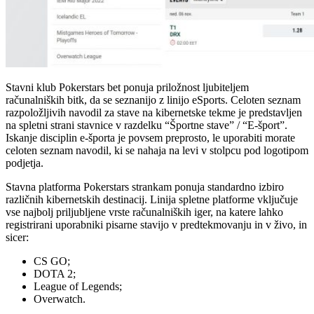
Stavni klub Pokerstars bet ponuja priložnost ljubiteljem
računalniških bitk, da se seznanijo z linijo eSports. Celoten seznam
razpoložljivih navodil za stave na kibernetske tekme je predstavljen
na spletni strani stavnice v razdelku “Športne stave” / “E-šport”.
Iskanje disciplin e-športa je povsem preprosto, le uporabiti morate
celoten seznam navodil, ki se nahaja na levi v stolpcu pod logotipom
podjetja.
Stavna platforma Pokerstars strankam ponuja standardno izbiro
različnih kibernetskih destinacij. Linija spletne platforme vključuje
vse najbolj priljubljene vrste računalniških iger, na katere lahko
registrirani uporabniki pisarne stavijo v predtekmovanju in v živo, in
sicer:
CS GO;
DOTA 2;
League of Legends;
Overwatch.