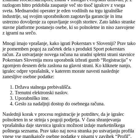
razlogom hitro pridobila zaupanje več sto tisoč igralcev z vsega
sveta. Mednarodni operater je eden vodilnih na trgu igralniške
industrije, saj svojim uporabnikom zagotavlja garancije in ima
ustrezno dovoljenje za opravljanje svojih storitev. Zato lahko stranke
stavne platforme postanejo osebe, ki so polnoletne in niso zasvojene
z igrami na srečo.
Mnogi imajo vprašanje, kako igrati Pokerstars v Sloveniji? Prav tako
je pomemben pogoj za začetek dela s produkti Sport pokerstars
račun. Za ustvarjanje novega računa na uradni spletni strani stavnice
Pokerstars Slovenija mora uporabnik izbrati gumb “Registracija” v
zgornjem desnem delu zaslona na glavni strani. Ko kliknete nanjo,
igralec odpre vprašalnik, v katerem morate navesti naslednje
zanesljive osebne podatke:
Država stalnega prebivališča.
Trenutni elektronski naslov.
Uporabniško ime.
Geslo za nadaljnji dostop do osebnega računa.
Naslednji korak v procesu registracije je potrditev, da je igralec
polnoleten in se strinja s pogoji podjetja. V času shranjevanja
vprašalnika daje stavnica igralcu možnost izdaje marketinškega
poštnega seznama. Prav tako naj nova stranka po ustvarjanju profila
vnese vse manjkajoče osebne podatke v pisarni v zavihek “Profil”.