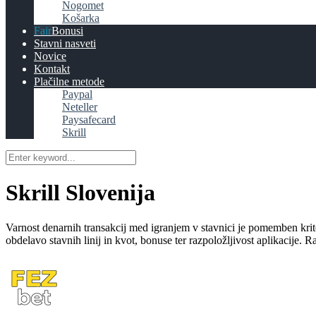
Nogomet
Košarka
Bonusi
Stavni nasveti
Novice
Kontakt
Plačilne metode
Paypal
Neteller
Paysafecard
Skrill
Skrill Slovenija
Varnost denarnih transakcij med igranjem v stavnici je pomemben kriter
obdelavo stavnih linij in kvot, bonuse ter razpoložljivost aplikacije