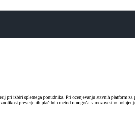
ij pri izbiri spletnega ponudnika. Pri ocenjevanju stavnih platform za pe
. Raznolikost preverjenih plačilnih metod omogoča samozavestno polnjenj