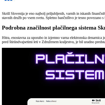
Skrill Slovenija je eno najbolj priljubljenih, varnih in iskanih finančni
stavnih družb po vsem svetu. Spletno bančništvo je tesno povezano s šp
Podrobna značilnost plačilnega sistema Skr
Hitra, enostavna za uporabo in izjemno varna elektronska denarnica je
pred štiriindvajsetimi leti v Združenem kraljestvu, je bil uradno pre