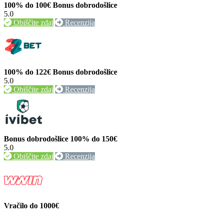
100% do 100€ Bonus dobrodošlice
5.0
Obiščite zdaj
Recenzija
100% do 122€ Bonus dobrodošlice
5.0
Obiščite zdaj
Recenzija
Bonus dobrodošlice 100% do 150€
5.0
Obiščite zdaj
Recenzija
Vračilo do 1000
€