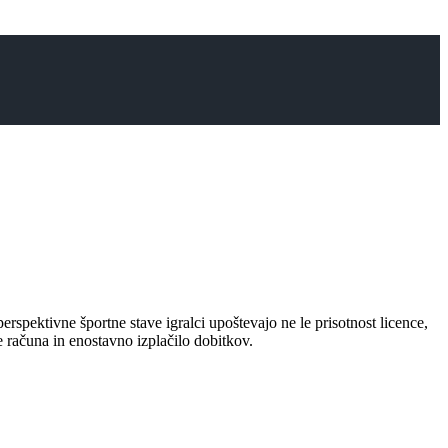
rspektivne športne stave igralci upoštevajo ne le prisotnost licence,
e računa in enostavno izplačilo dobitkov.