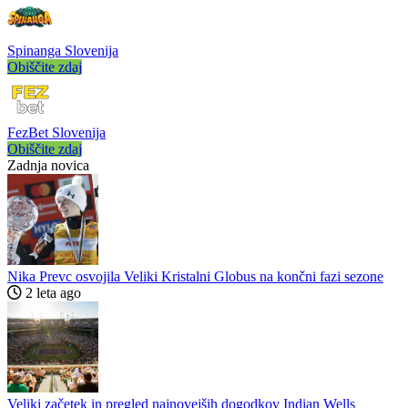
Spinanga Slovenija
Obiščite zdaj
FezBet Slovenija
Obiščite zdaj
Zadnja novica
Nika Prevc osvojila Veliki Kristalni Globus na končni fazi sezone
2 leta ago
Veliki začetek in pregled najnovejših dogodkov Indian Wells