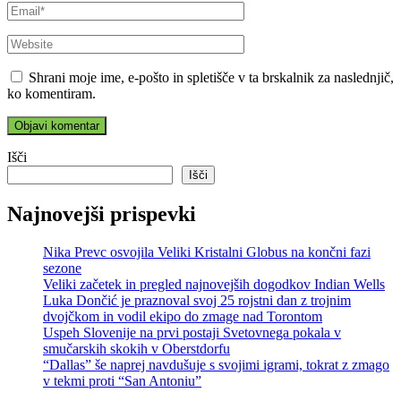
Shrani moje ime, e-pošto in spletišče v ta brskalnik za naslednjič,
ko komentiram.
Išči
Išči
Najnovejši prispevki
Nika Prevc osvojila Veliki Kristalni Globus na končni fazi
sezone
Veliki začetek in pregled najnovejših dogodkov Indian Wells
Luka Dončić je praznoval svoj 25 rojstni dan z trojnim
dvojčkom in vodil ekipo do zmage nad Torontom
Uspeh Slovenije na prvi postaji Svetovnega pokala v
smučarskih skokih v Oberstdorfu
“Dallas” še naprej navdušuje s svojimi igrami, tokrat z zmago
v tekmi proti “San Antoniu”