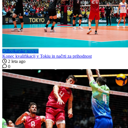
Odbojkarske novice
Konec kvalifikacij v Tokiu in načrti za prihodnost
2 leta ago
0