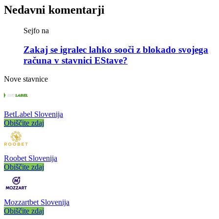
Nedavni komentarji
Sejfo
na
Zakaj se igralec lahko sooči z blokado svojega
računa v stavnici EStave?
Nove stavnice
BetLabel Slovenija
Obiščite zdaj
Roobet Slovenija
Obiščite zdaj
Mozzartbet Slovenija
Obiščite zdaj