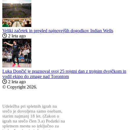
Veliki začetek in pregled najnovejših dogodkov Indian Wells
2 leta ago
Luka Dončić je praznoval svoj 25 rojstni dan z trojnim dvojčkom in
vodil ekipo do zmage nad Torontom
2 leta ago
© Copyright 2026.
Varna igra!
Udeležba pri spletnih igrah na
srečo je dovoljena samo osebam,
starim najmanj 18 let. (Zakon o
igrah na srečo člen 3.a) Podatki na
spletnem mestu so izključno za