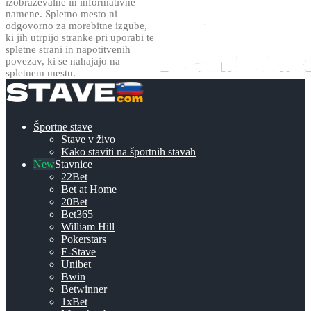
izobraževalne in informativne
namene. Spletno mesto ni
odgovorno za morebitne izgube,
ki jih utrpijo stranke pri uporabi te
spletne strani in napotitvenih
povezav, ki se nahajajo na
spletnem mestu.
Športne stave
Stave v živo
Kako staviti na športnih stavah
Stavnice
22Bet
Bet at Home
20Bet
Bet365
William Hill
Pokerstars
E-Stave
Unibet
Bwin
Betwinner
1xBet