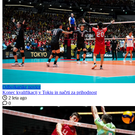
Odbojkarske novice
Konec kvalifikacij v Tokiu in načrti za prihodnost
2 leta ago
0