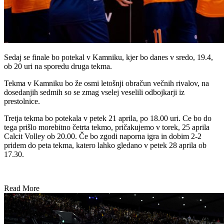
Sedaj se finale bo potekal v Kamniku, kjer bo danes v sredo, 19.4,
ob 20 uri na sporedu druga tekma.
Tekma v Kamniku bo že osmi letošnji obračun večnih rivalov, na
dosedanjih sedmih so se zmag vselej veselili odbojkarji iz
prestolnice.
Tretja tekma bo potekala v petek 21 aprila, po 18.00 uri. Ce bo do
tega prišlo morebitno četrta tekmo, pričakujemo v torek, 25 aprila
Calcit Volley ob 20.00. Če bo zgodi naporna igra in dobim 2-2
pridem do peta tekma, katero lahko gledano v petek 28 aprila ob
17.30.
Read More