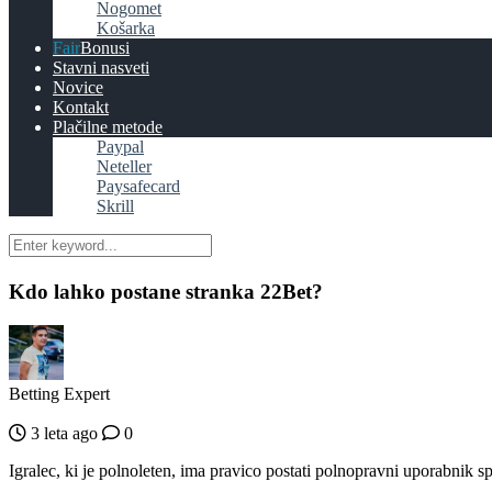
Nogomet
Košarka
Bonusi
Stavni nasveti
Novice
Kontakt
Plačilne metode
Paypal
Neteller
Paysafecard
Skrill
Kdo lahko postane stranka 22Bet?
Betting Expert
3 leta ago
0
Igralec, ki je polnoleten, ima pravico postati polnopravni uporabnik sp