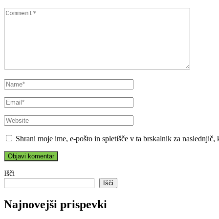
Shrani moje ime, e-pošto in spletišče v ta brskalnik za naslednjič
Išči
Išči
Najnovejši prispevki