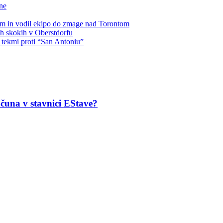
one
kom in vodil ekipo do zmage nad Torontom
ih skokih v Oberstdorfu
v tekmi proti “San Antoniu”
ačuna v stavnici EStave?