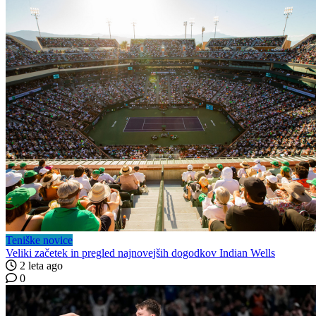
Teniške novice
Veliki začetek in pregled najnovejših dogodkov Indian Wells
2 leta ago
0