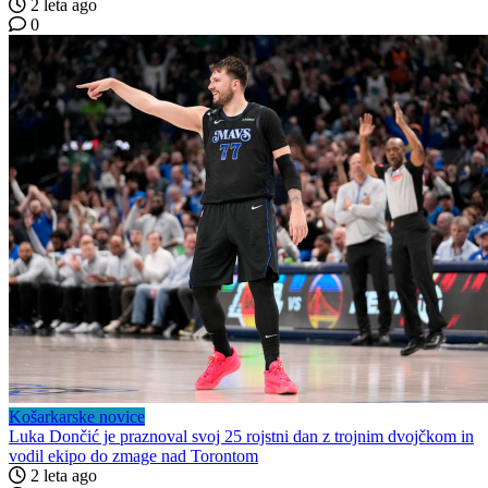
2 leta ago
0
Košarkarske novice
Luka Dončić je praznoval svoj 25 rojstni dan z trojnim dvojčkom in
vodil ekipo do zmage nad Torontom
2 leta ago