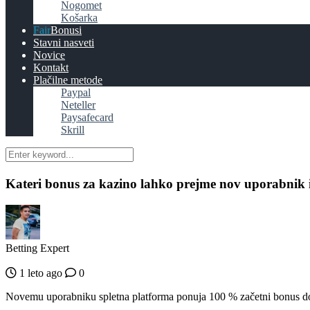
Nogomet
Košarka
Bonusi
Stavni nasveti
Novice
Kontakt
Plačilne metode
Paypal
Neteller
Paysafecard
Skrill
Kateri bonus za kazino lahko prejme nov uporabnik i
Betting Expert
1 leto ago
0
Novemu uporabniku spletna platforma ponuja 100 % začetni bonus do 