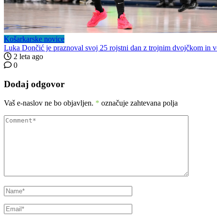
Košarkarske novice
Luka Dončić je praznoval svoj 25 rojstni dan z trojnim dvojčkom in
2 leta ago
0
Dodaj odgovor
Vaš e-naslov ne bo objavljen.
*
označuje zahtevana polja