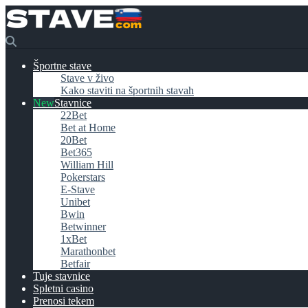
Športne stave
Stave v živo
Kako staviti na športnih stavah
Stavnice
22Bet
Bet at Home
20Bet
Bet365
William Hill
Pokerstars
E-Stave
Unibet
Bwin
Betwinner
1xBet
Marathonbet
Betfair
Tuje stavnice
Spletni casino
Prenosi tekem