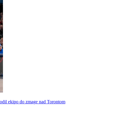
 vodil ekipo do zmage nad Torontom