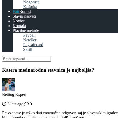
Nogomet
Košarka
Bonusi
Stavni nasveti
Novice
Kontakt
Plačilne metode
Paypal
Neteller
Paysafecard
Skrill
Katera mednarodna stavnica je najboljša?
Betting Expert
3 leta ago
0
Pravzaprav je težko dati enoznačen odgovor, saj je slovenskim igralce
ki jih ponuja stavnica, da izbere najboljšo možnost.