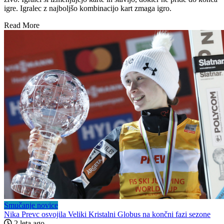
igre. Igralec z najboljšo kombinacijo kart zmaga igro.
Read More
Smučanje novice
Nika Prevc osvojila Veliki Kristalni Globus na končni fazi sezone
2 leta ago