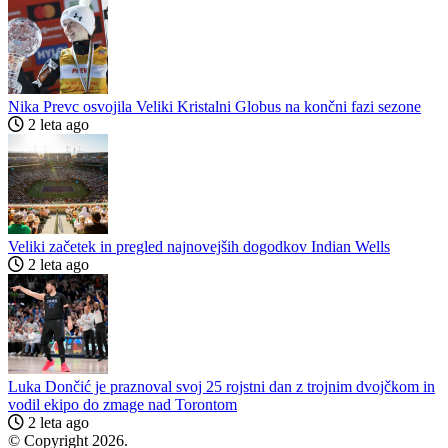
Nika Prevc osvojila Veliki Kristalni Globus na končni fazi sezone
2 leta ago
Veliki začetek in pregled najnovejših dogodkov Indian Wells
2 leta ago
Luka Dončić je praznoval svoj 25 rojstni dan z trojnim dvojčkom in
vodil ekipo do zmage nad Torontom
2 leta ago
© Copyright 2026.