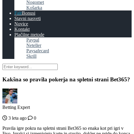
Nogomet
Košarka
Bonusi
Stavni nasveti
Novice
Kontakt
Plačilne metode
Paypal
Neteller
Paysafecard
Skrill
Kakšna so pravila pokerja na spletni strani Bet365?
Betting Expert
3 leta ago
0
Pravila igre pokra na spletni strani Bet365 so enaka kot pri igri v
živo. Igralci si izmenjujejo karte in stavijo, dokler ne pride do konca