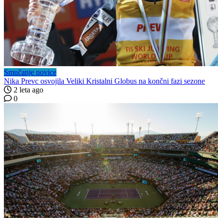
Smučanje novice
Nika Prevc osvojila Veliki Kristalni Globus na končni fazi sezone
2 leta ago
0