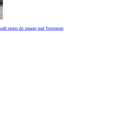
 vodil ekipo do zmage nad Torontom