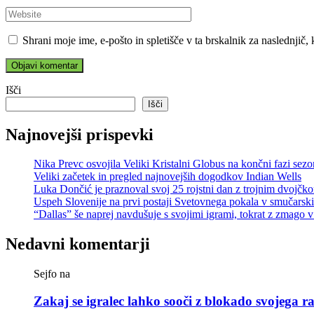
Shrani moje ime, e-pošto in spletišče v ta brskalnik za naslednjič
Išči
Išči
Najnovejši prispevki
Nika Prevc osvojila Veliki Kristalni Globus na končni fazi sez
Veliki začetek in pregled najnovejših dogodkov Indian Wells
Luka Dončić je praznoval svoj 25 rojstni dan z trojnim dvojč
Uspeh Slovenije na prvi postaji Svetovnega pokala v smučarsk
“Dallas” še naprej navdušuje s svojimi igrami, tokrat z zmago 
Nedavni komentarji
Sejfo
na
Zakaj se igralec lahko sooči z blokado svojega r