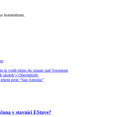
, ko komentiram.
one
kom in vodil ekipo do zmage nad Torontom
ih skokih v Oberstdorfu
v tekmi proti “San Antoniu”
ačuna v stavnici EStave?