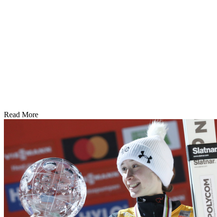
Read More