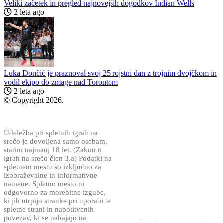
Veliki začetek in pregled najnovejših dogodkov Indian Wells
2 leta ago
Luka Dončić je praznoval svoj 25 rojstni dan z trojnim dvojčkom in
vodil ekipo do zmage nad Torontom
2 leta ago
© Copyright 2026.
Varna igra!
Udeležba pri spletnih igrah na
srečo je dovoljena samo osebam,
starim najmanj 18 let. (Zakon o
igrah na srečo člen 3.a) Podatki na
spletnem mestu so izključno za
izobraževalne in informativne
namene. Spletno mesto ni
odgovorno za morebitne izgube,
ki jih utrpijo stranke pri uporabi te
spletne strani in napotitvenih
povezav, ki se nahajajo na