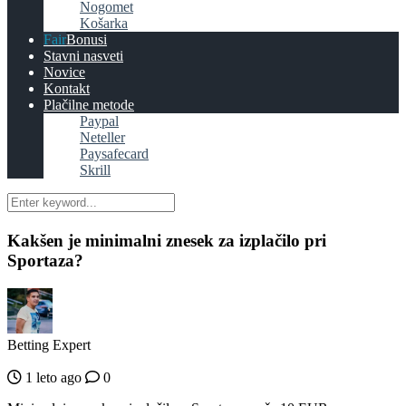
Nogomet
Košarka
Bonusi
Stavni nasveti
Novice
Kontakt
Plačilne metode
Paypal
Neteller
Paysafecard
Skrill
Kakšen je minimalni znesek za izplačilo pri
Sportaza?
Betting Expert
1 leto ago
0