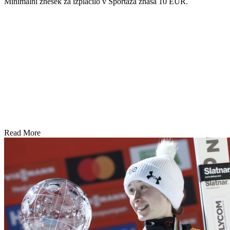
Minimalni znesek za izplačilo v Sportaza znaša 10 EUR.
Read More