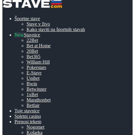
Športne stave
Stave v živo
Kako staviti na športnih stavah
Stavnice
22Bet
Bet at Home
20Bet
Bet365
William Hill
Pokerstars
E-Stave
Unibet
Bwin
Betwinner
1xBet
Marathonbet
Betfair
Tuje stavnice
Spletni casino
Prenosi tekem
Nogomet
Košarka