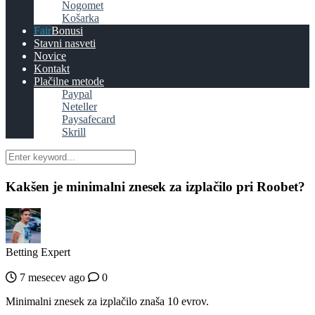
Nogomet
Košarka
Bonusi
Stavni nasveti
Novice
Kontakt
Plačilne metode
Paypal
Neteller
Paysafecard
Skrill
Kakšen je minimalni znesek za izplačilo pri Roobet?
Betting Expert
7 mesecev ago
0
Minimalni znesek za izplačilo znaša 10 evrov.