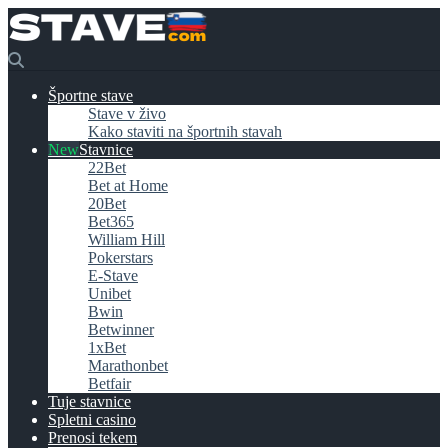
Športne stave
Stave v živo
Kako staviti na športnih stavah
Stavnice
22Bet
Bet at Home
20Bet
Bet365
William Hill
Pokerstars
E-Stave
Unibet
Bwin
Betwinner
1xBet
Marathonbet
Betfair
Tuje stavnice
Spletni casino
Prenosi tekem