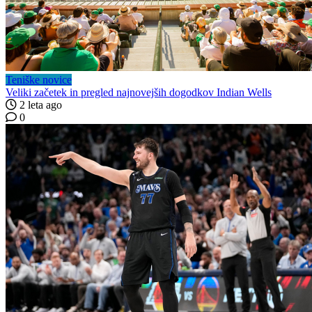
Teniške novice
Veliki začetek in pregled najnovejših dogodkov Indian Wells
2 leta ago
0