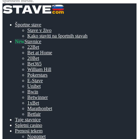
spletnem mestu.
Športne stave
Stave v živo
Kako staviti na športnih stavah
Stavnice
22Bet
Bet at Home
20Bet
Bet365
William Hill
Pokerstars
E-Stave
Unibet
Bwin
Betwinner
1xBet
Marathonbet
Betfair
Tuje stavnice
Spletni casino
Prenosi tekem
Nogomet