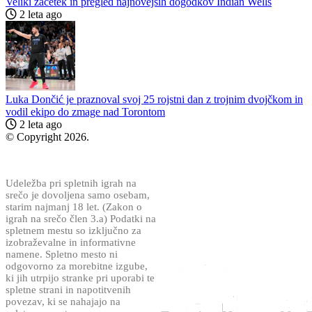
Veliki začetek in pregled najnovejših dogodkov Indian Wells
2 leta ago
Luka Dončić je praznoval svoj 25 rojstni dan z trojnim dvojčkom in
vodil ekipo do zmage nad Torontom
2 leta ago
© Copyright 2026.
Varna igra!
Udeležba pri spletnih igrah na
srečo je dovoljena samo osebam,
starim najmanj 18 let. (Zakon o
igrah na srečo člen 3.a) Podatki na
spletnem mestu so izključno za
izobraževalne in informativne
namene. Spletno mesto ni
odgovorno za morebitne izgube,
ki jih utrpijo stranke pri uporabi te
spletne strani in napotitvenih
povezav, ki se nahajajo na