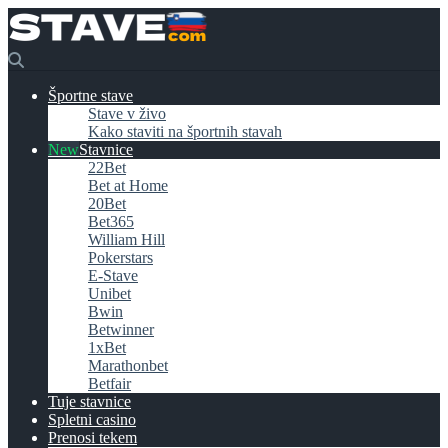
Športne stave
Stave v živo
Kako staviti na športnih stavah
Stavnice
22Bet
Bet at Home
20Bet
Bet365
William Hill
Pokerstars
E-Stave
Unibet
Bwin
Betwinner
1xBet
Marathonbet
Betfair
Tuje stavnice
Spletni casino
Prenosi tekem