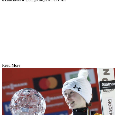
Read More