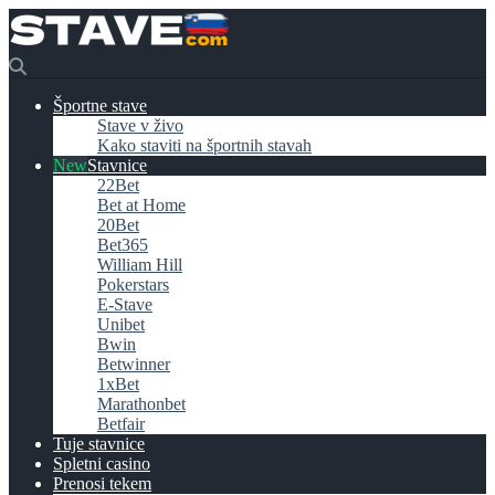
Športne stave
Stave v živo
Kako staviti na športnih stavah
Stavnice
22Bet
Bet at Home
20Bet
Bet365
William Hill
Pokerstars
E-Stave
Unibet
Bwin
Betwinner
1xBet
Marathonbet
Betfair
Tuje stavnice
Spletni casino
Prenosi tekem