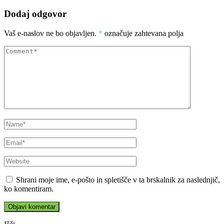
Dodaj odgovor
Vaš e-naslov ne bo objavljen.
*
označuje zahtevana polja
Shrani moje ime, e-pošto in spletišče v ta brskalnik za naslednjič,
ko komentiram.