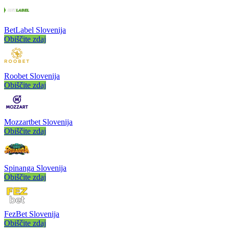
BetLabel Slovenija
Obiščite zdaj
Roobet Slovenija
Obiščite zdaj
Mozzartbet Slovenija
Obiščite zdaj
Spinanga Slovenija
Obiščite zdaj
FezBet Slovenija
Obiščite zdaj