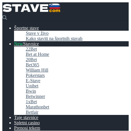
Športne stave
Stave v živo
Kako staviti na športnih stavah
Stavnice
22Bet
Bet at Home
20Bet
Bet365
William Hill
Pokerstars
E-Stave
Unibet
Bwin
Betwinner
1xBet
Marathonbet
Betfair
Tuje stavnice
Spletni casino
Prenosi tekem