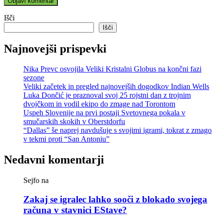
Išči
Išči
Najnovejši prispevki
Nika Prevc osvojila Veliki Kristalni Globus na končni fazi
sezone
Veliki začetek in pregled najnovejših dogodkov Indian Wells
Luka Dončić je praznoval svoj 25 rojstni dan z trojnim
dvojčkom in vodil ekipo do zmage nad Torontom
Uspeh Slovenije na prvi postaji Svetovnega pokala v
smučarskih skokih v Oberstdorfu
“Dallas” še naprej navdušuje s svojimi igrami, tokrat z zmago
v tekmi proti “San Antoniu”
Nedavni komentarji
Sejfo
na
Zakaj se igralec lahko sooči z blokado svojega
računa v stavnici EStave?