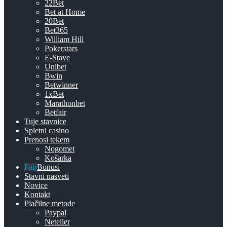
22Bet
Bet at Home
20Bet
Bet365
William Hill
Pokerstars
E-Stave
Unibet
Bwin
Betwinner
1xBet
Marathonbet
Betfair
Tuje stavnice
Spletni casino
Prenosi tekem
Nogomet
Košarka
Bonusi
Stavni nasveti
Novice
Kontakt
Plačilne metode
Paypal
Neteller