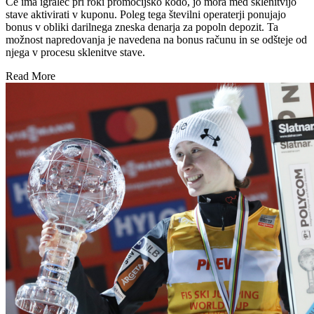
Če ima igralec pri roki promocijsko kodo, jo mora med sklenitvijo
stave aktivirati v kuponu. Poleg tega številni operaterji ponujajo
bonus v obliki darilnega zneska denarja za popoln depozit. Ta
možnost napredovanja je navedena na bonus računu in se odšteje od
njega v procesu sklenitve stave.
Read More