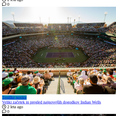
0
Teniške novice
Veliki začetek in pregled najnovejših dogodkov Indian Wells
2 leta ago
0