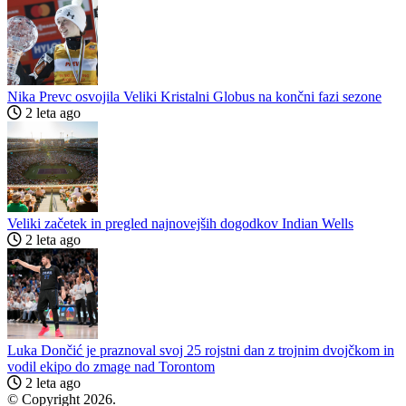
Nika Prevc osvojila Veliki Kristalni Globus na končni fazi sezone
2 leta ago
Veliki začetek in pregled najnovejših dogodkov Indian Wells
2 leta ago
Luka Dončić je praznoval svoj 25 rojstni dan z trojnim dvojčkom in
vodil ekipo do zmage nad Torontom
2 leta ago
© Copyright 2026.