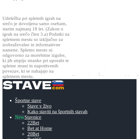
Varna igra!
Udeležba pri spletnih igrah na
srečo je dovoljena samo osebam,
starim najmanj 18 let. (Zakon o
igrah na srečo člen 3.a) Podatki na
spletnem mestu so izključno za
izobraževalne in informativne
namene. Spletno mesto ni
odgovorno za morebitne izgube,
ki jih utrpijo stranke pri uporabi te
spletne strani in napotitvenih
povezav, ki se nahajajo na
spletnem mestu.
Športne stave
Stave v živo
Kako staviti na športnih stavah
Stavnice
22Bet
Bet at Home
20Bet