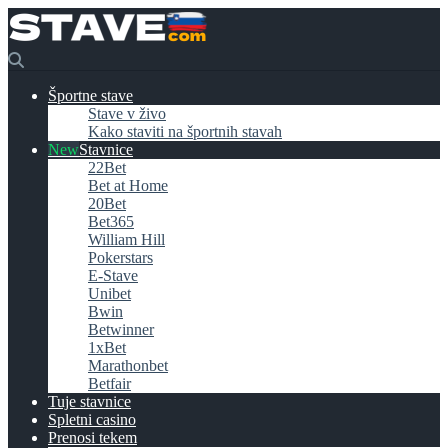
Športne stave
Stave v živo
Kako staviti na športnih stavah
Stavnice
22Bet
Bet at Home
20Bet
Bet365
William Hill
Pokerstars
E-Stave
Unibet
Bwin
Betwinner
1xBet
Marathonbet
Betfair
Tuje stavnice
Spletni casino
Prenosi tekem