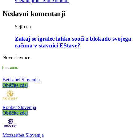
v tekmi proti “San Antoniu”
Nedavni komentarji
Sejfo
na
Zakaj se igralec lahko sooči z blokado svojega
računa v stavnici EStave?
Nove stavnice
BetLabel Slovenija
Obiščite zdaj
Roobet Slovenija
Obiščite zdaj
Mozzartbet Slovenija