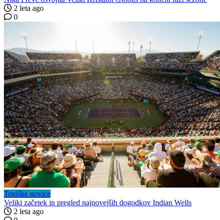
2 leta ago
0
Teniške novice
Veliki začetek in pregled najnovejših dogodkov Indian Wells
2 leta ago