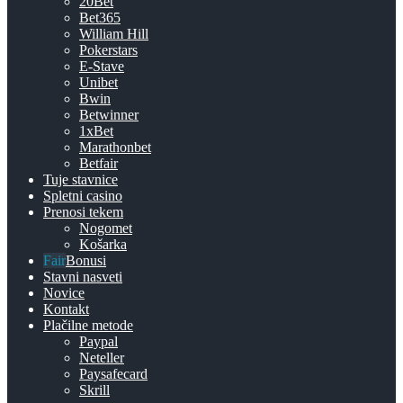
20Bet
Bet365
William Hill
Pokerstars
E-Stave
Unibet
Bwin
Betwinner
1xBet
Marathonbet
Betfair
Tuje stavnice
Spletni casino
Prenosi tekem
Nogomet
Košarka
Bonusi
Stavni nasveti
Novice
Kontakt
Plačilne metode
Paypal
Neteller
Paysafecard
Skrill