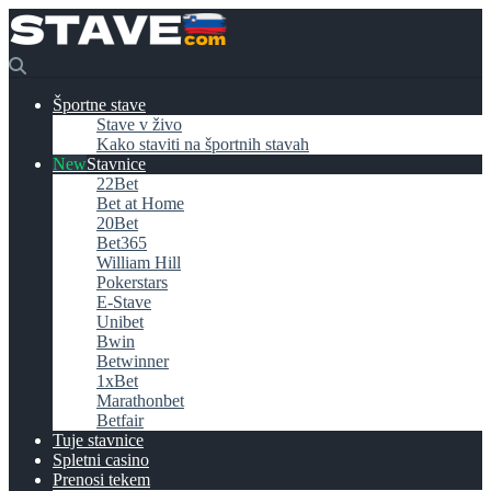
Športne stave
Stave v živo
Kako staviti na športnih stavah
Stavnice
22Bet
Bet at Home
20Bet
Bet365
William Hill
Pokerstars
E-Stave
Unibet
Bwin
Betwinner
1xBet
Marathonbet
Betfair
Tuje stavnice
Spletni casino
Prenosi tekem