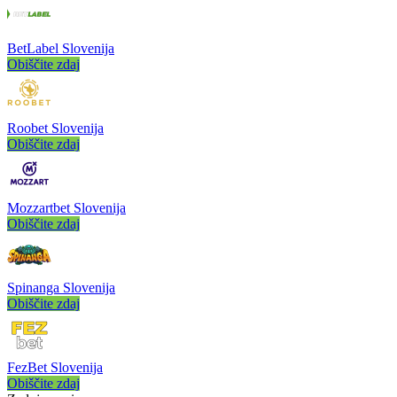
BetLabel Slovenija
Obiščite zdaj
Roobet Slovenija
Obiščite zdaj
Mozzartbet Slovenija
Obiščite zdaj
Spinanga Slovenija
Obiščite zdaj
FezBet Slovenija
Obiščite zdaj