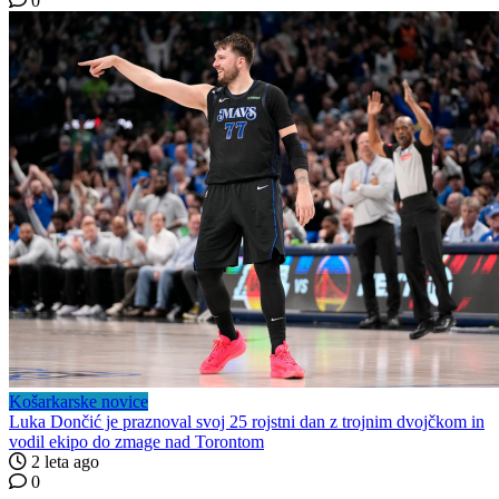
0
Košarkarske novice
Luka Dončić je praznoval svoj 25 rojstni dan z trojnim dvojčkom in
vodil ekipo do zmage nad Torontom
2 leta ago
0