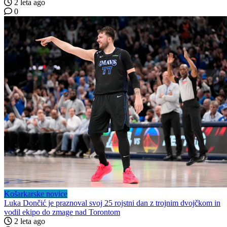
2 leta ago
0
Košarkarske novice
Luka Dončić je praznoval svoj 25 rojstni dan z trojnim dvojčkom in
vodil ekipo do zmage nad Torontom
2 leta ago