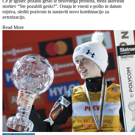
Če je igralec pozabil geslo iz delovnega prostora, mora aktivirati
storitev “Ste pozabili geslo?”. Ostaja le vnesti e-pošto in datum
rojstva, slediti pozivom in nastaviti novo kombinacijo za
avtorizacijo.
Read More