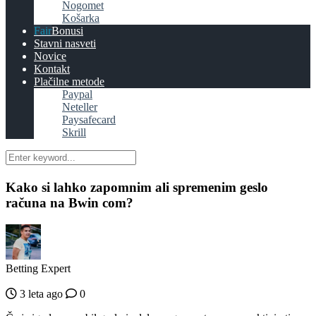
Nogomet
Košarka
Bonusi
Stavni nasveti
Novice
Kontakt
Plačilne metode
Paypal
Neteller
Paysafecard
Skrill
Kako si lahko zapomnim ali spremenim geslo
računa na Bwin com?
Betting Expert
3 leta ago
0