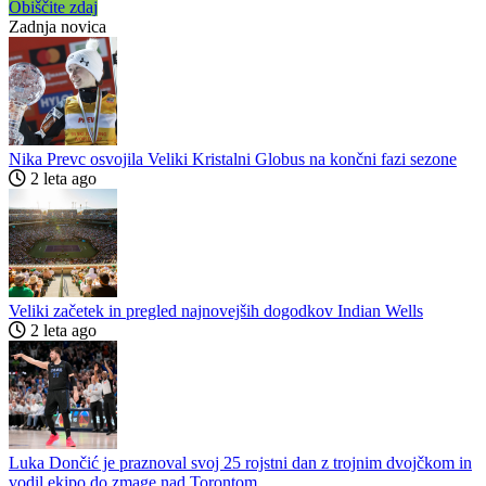
Obiščite zdaj
Zadnja novica
Nika Prevc osvojila Veliki Kristalni Globus na končni fazi sezone
2 leta ago
Veliki začetek in pregled najnovejših dogodkov Indian Wells
2 leta ago
Luka Dončić je praznoval svoj 25 rojstni dan z trojnim dvojčkom in
vodil ekipo do zmage nad Torontom