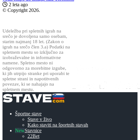
2 leta ago
© Copyright 2026.
Varna igra!
Udeležba pri spletnih igrah na
srečo je dovoljena samo osebam,
starim najmanj 18 let. (Zakon o
igrah na srečo člen 3.a) Podatki na
spletnem mestu so izključno za
izobraževalne in informativne
namene. Spletno mesto ni
odgovorno za morebitne izgube,
ki jih utrpijo stranke pri uporabi te
spletne strani in napotitvenih
povezav, ki se nahajajo na
spletnem mestu.
Športne stave
Stave v živo
Kako staviti na športnih stavah
Stavnice
22Bet