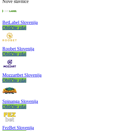
Nove stavnice
BetLabel Slovenija
Obiščite zdaj
Roobet Slovenija
Obiščite zdaj
Mozzartbet Slovenija
Obiščite zdaj
Spinanga Slovenija
Obiščite zdaj
FezBet Slovenija