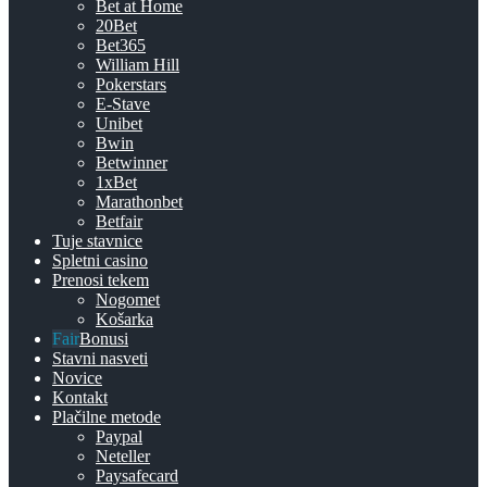
Bet at Home
20Bet
Bet365
William Hill
Pokerstars
E-Stave
Unibet
Bwin
Betwinner
1xBet
Marathonbet
Betfair
Tuje stavnice
Spletni casino
Prenosi tekem
Nogomet
Košarka
Bonusi
Stavni nasveti
Novice
Kontakt
Plačilne metode
Paypal
Neteller
Paysafecard