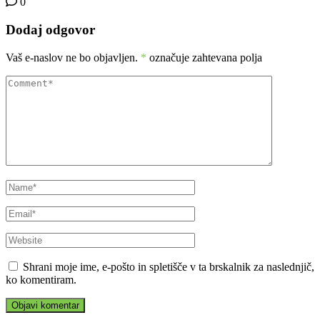
0
Dodaj odgovor
Vaš e-naslov ne bo objavljen.
*
označuje zahtevana polja
Shrani moje ime, e-pošto in spletišče v ta brskalnik za naslednjič,
ko komentiram.