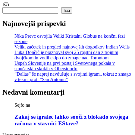
Išči
Išči
Najnovejši prispevki
Nika Prevc osvojila Veliki Kristalni Globus na končni fazi
sezone
Veliki začetek in pregled najnovejših dogodkov Indian Wells
Luka Dončić je praznoval svoj 25 rojstni dan z trojnim
dvojčkom in vodil ekipo do zmage nad Torontom
Uspeh Slovenije na prvi postaji Svetovnega pokala v
smučarskih skokih v Oberstdorfu
“Dallas” še naprej navdušuje s svojimi igrami, tokrat z zmago
v tekmi proti “San Antoniu”
Nedavni komentarji
Sejfo
na
Zakaj se igralec lahko sooči z blokado svojega
računa v stavnici EStave?