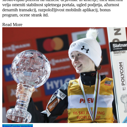
velja omeniti stabilnost spletnega portala, ugled podjetja, ažurnost
denarnih transakcij, razpoložljivost mobilnih aplikacij, bonus
program, ocene strank itd.
Read More
Smučanje novice