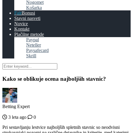
Nogomet
Košarka
Bonusi
Stavni nasveti
Novice
Kontakt
Plačilne metode
Paypal
Neteller
Paysafecard
Skrill
Kako se oblikuje ocena najboljših stavnic?
Betting Expert
3 leta ago
0
Pri sestavljanju lestvice najboljših spletnih stavnic so neodvisni
strokovnjaki pozorni na različne dejavnike in kriterije, med katerimi