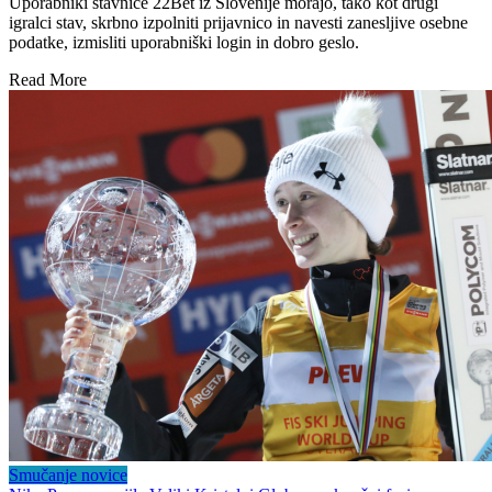
Uporabniki stavnice 22Bet iz Slovenije morajo, tako kot drugi
igralci stav, skrbno izpolniti prijavnico in navesti zanesljive osebne
podatke, izmisliti uporabniški login in dobro geslo.
Read More
Smučanje novice