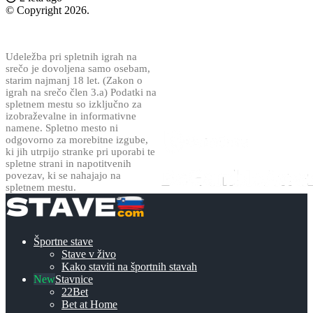
© Copyright 2026.
Varna igra!
Udeležba pri spletnih igrah na
srečo je dovoljena samo osebam,
starim najmanj 18 let. (Zakon o
igrah na srečo člen 3.a) Podatki na
spletnem mestu so izključno za
izobraževalne in informativne
namene. Spletno mesto ni
odgovorno za morebitne izgube,
ki jih utrpijo stranke pri uporabi te
spletne strani in napotitvenih
povezav, ki se nahajajo na
spletnem mestu.
Športne stave
Stave v živo
Kako staviti na športnih stavah
Stavnice
22Bet
Bet at Home