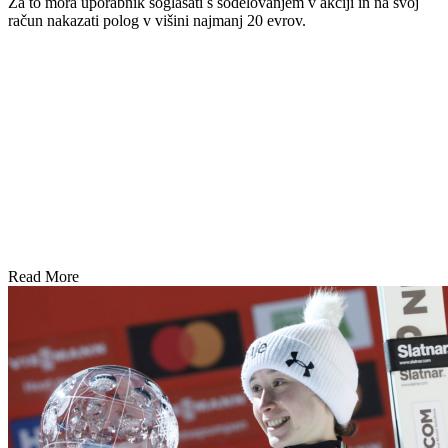
Za to mora uporabnik soglašati s sodelovanjem v akciji in na svoj
račun nakazati polog v višini najmanj 20 evrov.
Read More