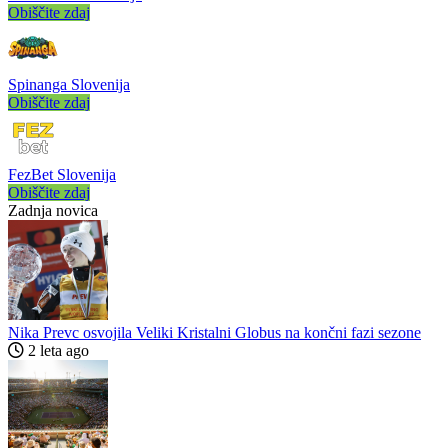
Obiščite zdaj
Spinanga Slovenija
Obiščite zdaj
FezBet Slovenija
Obiščite zdaj
Zadnja novica
Nika Prevc osvojila Veliki Kristalni Globus na končni fazi sezone
2 leta ago