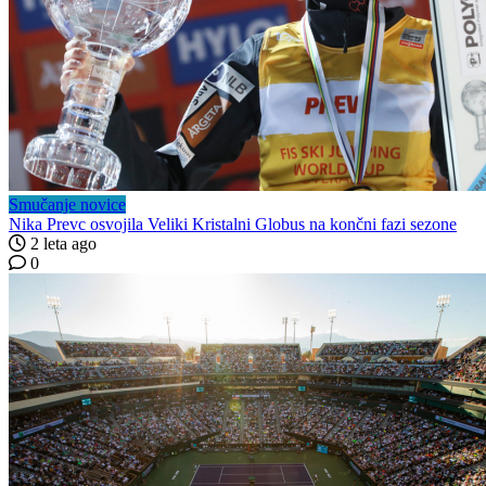
Smučanje novice
Nika Prevc osvojila Veliki Kristalni Globus na končni fazi sezone
2 leta ago
0