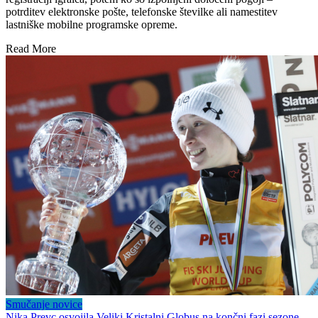
potrditev elektronske pošte, telefonske številke ali namestitev
lastniške mobilne programske opreme.
Read More
Smučanje novice
Nika Prevc osvojila Veliki Kristalni Globus na končni fazi sezone