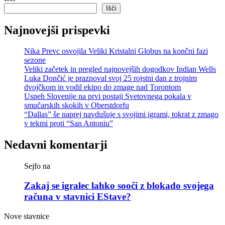
Išči
Najnovejši prispevki
Nika Prevc osvojila Veliki Kristalni Globus na končni fazi
sezone
Veliki začetek in pregled najnovejših dogodkov Indian Wells
Luka Dončić je praznoval svoj 25 rojstni dan z trojnim
dvojčkom in vodil ekipo do zmage nad Torontom
Uspeh Slovenije na prvi postaji Svetovnega pokala v
smučarskih skokih v Oberstdorfu
“Dallas” še naprej navdušuje s svojimi igrami, tokrat z zmago
v tekmi proti “San Antoniu”
Nedavni komentarji
Sejfo
na
Zakaj se igralec lahko sooči z blokado svojega
računa v stavnici EStave?
Nove stavnice