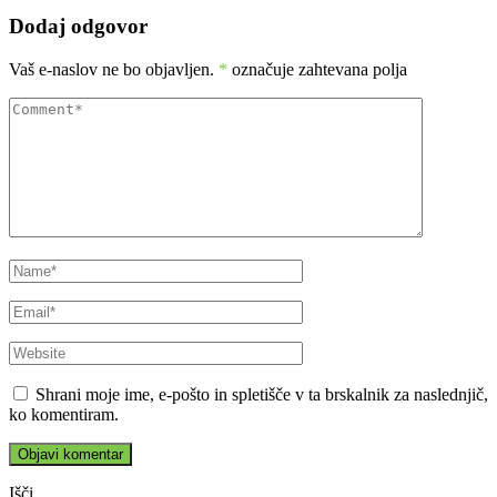
Dodaj odgovor
Vaš e-naslov ne bo objavljen.
*
označuje zahtevana polja
Shrani moje ime, e-pošto in spletišče v ta brskalnik za naslednjič,
ko komentiram.
Išči