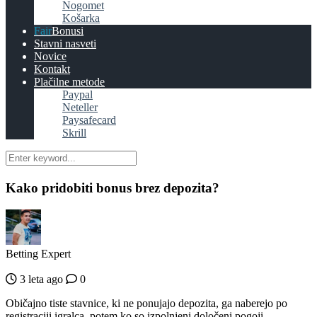
Nogomet
Košarka
Bonusi
Stavni nasveti
Novice
Kontakt
Plačilne metode
Paypal
Neteller
Paysafecard
Skrill
Kako pridobiti bonus brez depozita?
Betting Expert
3 leta ago
0
Običajno tiste stavnice, ki ne ponujajo depozita, ga naberejo po
registraciji igralca, potem ko so izpolnjeni določeni pogoji –