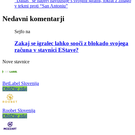
“Dallas” še naprej navdušuje s svojimi igrami, tokrat z zmago
v tekmi proti “San Antoniu”
Nedavni komentarji
Sejfo
na
Zakaj se igralec lahko sooči z blokado svojega
računa v stavnici EStave?
Nove stavnice
BetLabel Slovenija
Obiščite zdaj
Roobet Slovenija
Obiščite zdaj