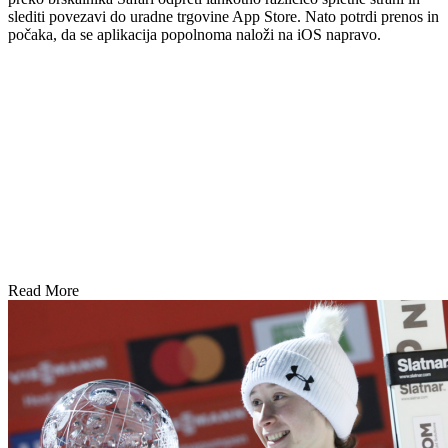
slediti povezavi do uradne trgovine App Store. Nato potrdi prenos in
počaka, da se aplikacija popolnoma naloži na iOS napravo.
Read More