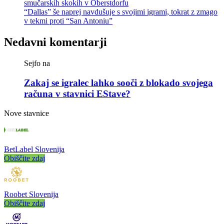
smučarskih skokih v Oberstdorfu
“Dallas” še naprej navdušuje s svojimi igrami, tokrat z zmago
v tekmi proti “San Antoniu”
Nedavni komentarji
Sejfo
na
Zakaj se igralec lahko sooči z blokado svojega
računa v stavnici EStave?
Nove stavnice
BetLabel Slovenija
Obiščite zdaj
Roobet Slovenija
Obiščite zdaj