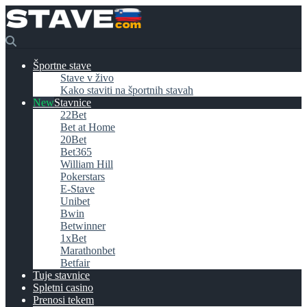
Športne stave
Stave v živo
Kako staviti na športnih stavah
Stavnice
22Bet
Bet at Home
20Bet
Bet365
William Hill
Pokerstars
E-Stave
Unibet
Bwin
Betwinner
1xBet
Marathonbet
Betfair
Tuje stavnice
Spletni casino
Prenosi tekem