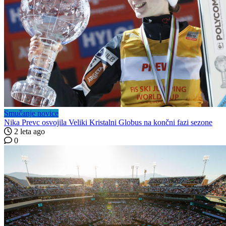
Smučanje novice
Nika Prevc osvojila Veliki Kristalni Globus na končni fazi sezone
2 leta ago
0