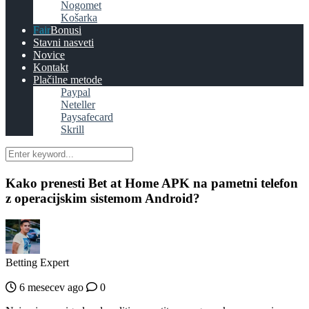
Nogomet
Košarka
Bonusi
Stavni nasveti
Novice
Kontakt
Plačilne metode
Paypal
Neteller
Paysafecard
Skrill
Kako prenesti Bet at Home APK na pametni telefon
z operacijskim sistemom Android?
Betting Expert
6 mesecev ago
0