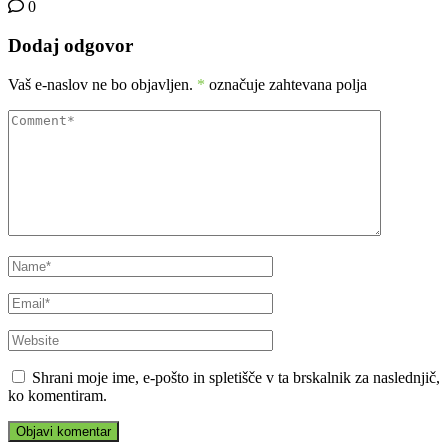
0
Dodaj odgovor
Vaš e-naslov ne bo objavljen.
*
označuje zahtevana polja
Shrani moje ime, e-pošto in spletišče v ta brskalnik za naslednjič,
ko komentiram.