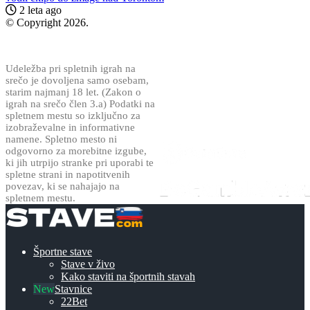
2 leta ago
© Copyright 2026.
Varna igra!
Udeležba pri spletnih igrah na
srečo je dovoljena samo osebam,
starim najmanj 18 let. (Zakon o
igrah na srečo člen 3.a) Podatki na
spletnem mestu so izključno za
izobraževalne in informativne
namene. Spletno mesto ni
odgovorno za morebitne izgube,
ki jih utrpijo stranke pri uporabi te
spletne strani in napotitvenih
povezav, ki se nahajajo na
spletnem mestu.
Športne stave
Stave v živo
Kako staviti na športnih stavah
Stavnice
22Bet