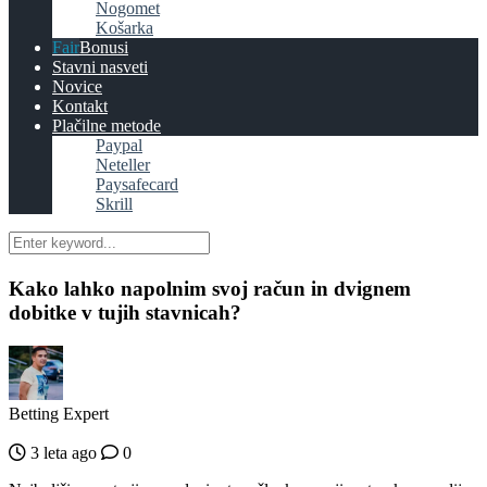
Nogomet
Košarka
Bonusi
Stavni nasveti
Novice
Kontakt
Plačilne metode
Paypal
Neteller
Paysafecard
Skrill
Kako lahko napolnim svoj račun in dvignem
dobitke v tujih stavnicah?
Betting Expert
3 leta ago
0