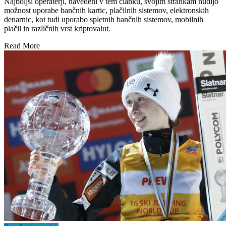
Najboljši operaterji, navedeni v tem članku, svojim strankam nudijo
možnost uporabe bančnih kartic, plačilnih sistemov, elektronskih
denarnic, kot tudi uporabo spletnih bančnih sistemov, mobilnih
plačil in različnih vrst kriptovalut.
Read More