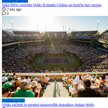
Smučanje novice
Nika Prevc osvojila Veliki Kristalni Globus na končni fazi sezone
2 leta ago
0
Teniške novice
Veliki začetek in pregled najnovejših dogodkov Indian Wells