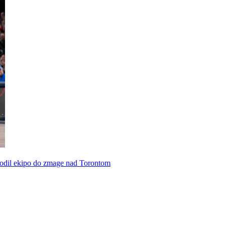
 vodil ekipo do zmage nad Torontom