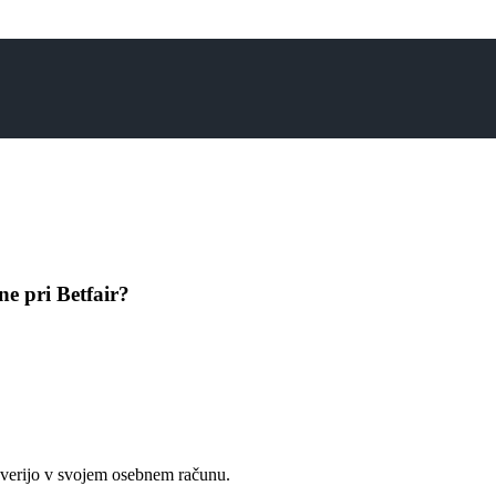
ne pri Betfair?
reverijo v svojem osebnem računu.