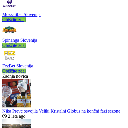
Mozzartbet Slovenija
Obiščite zdaj
Spinanga Slovenija
Obiščite zdaj
FezBet Slovenija
Obiščite zdaj
Zadnja novica
Nika Prevc osvojila Veliki Kristalni Globus na končni fazi sezone
2 leta ago