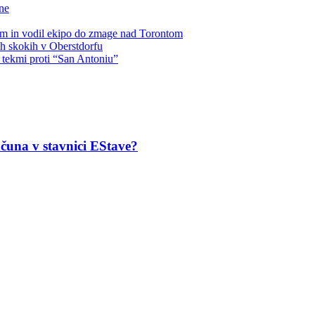
one
kom in vodil ekipo do zmage nad Torontom
ih skokih v Oberstdorfu
v tekmi proti “San Antoniu”
ačuna v stavnici EStave?