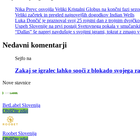
Nika Prevc osvojila Veliki Kristalni Globus na končni fazi sez
Veliki začetek in pregled najnovejših dogodkov Indian Wells
Luka Dončić je praznoval svoj 25 rojstni dan z trojnim dvojč
Uspeh Slovenije na prvi postaji Svetovnega pokala v smučarsk
“Dallas” še naprej navdušuje s svojimi igrami, tokrat z zmago 
Nedavni komentarji
Sejfo
na
Zakaj se igralec lahko sooči z blokado svojega r
Nove stavnice
BetLabel Slovenija
Obiščite zdaj
Roobet Slovenija
Obiščite zdaj