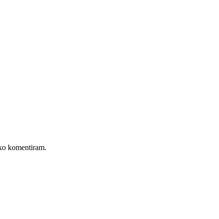
, ko komentiram.