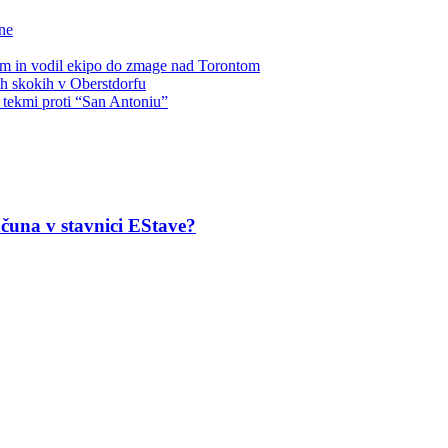
one
kom in vodil ekipo do zmage nad Torontom
ih skokih v Oberstdorfu
v tekmi proti “San Antoniu”
ačuna v stavnici EStave?