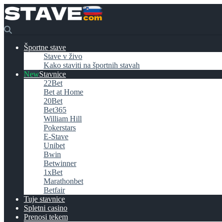
Športne stave
Stave v živo
Kako staviti na športnih stavah
Stavnice
22Bet
Bet at Home
20Bet
Bet365
William Hill
Pokerstars
E-Stave
Unibet
Bwin
Betwinner
1xBet
Marathonbet
Betfair
Tuje stavnice
Spletni casino
Prenosi tekem