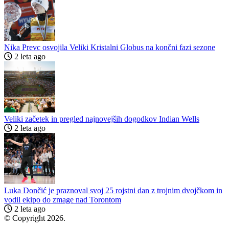
Nika Prevc osvojila Veliki Kristalni Globus na končni fazi sezone
2 leta ago
Veliki začetek in pregled najnovejših dogodkov Indian Wells
2 leta ago
Luka Dončić je praznoval svoj 25 rojstni dan z trojnim dvojčkom in
vodil ekipo do zmage nad Torontom
2 leta ago
© Copyright 2026.