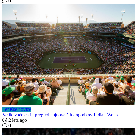
0
Teniške novice
Veliki začetek in pregled najnovejših dogodkov Indian Wells
2 leta ago
0