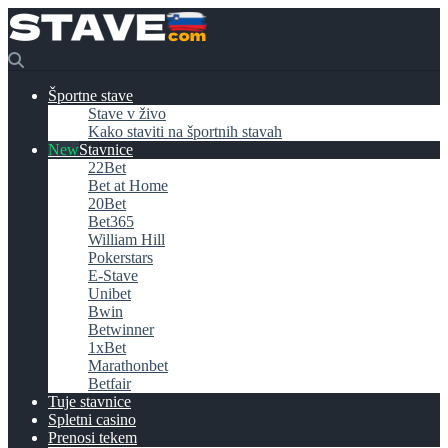
Športne stave
Stave v živo
Kako staviti na športnih stavah
Stavnice
22Bet
Bet at Home
20Bet
Bet365
William Hill
Pokerstars
E-Stave
Unibet
Bwin
Betwinner
1xBet
Marathonbet
Betfair
Tuje stavnice
Spletni casino
Prenosi tekem