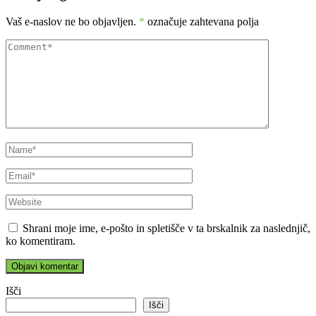
Vaš e-naslov ne bo objavljen.
*
označuje zahtevana polja
Shrani moje ime, e-pošto in spletišče v ta brskalnik za naslednjič,
ko komentiram.
Išči
Išči