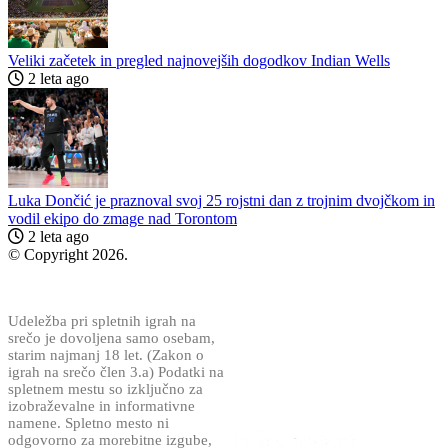
Veliki začetek in pregled najnovejših dogodkov Indian Wells
2 leta ago
Luka Dončić je praznoval svoj 25 rojstni dan z trojnim dvojčkom in
vodil ekipo do zmage nad Torontom
2 leta ago
© Copyright 2026.
Varna igra!
Udeležba pri spletnih igrah na
srečo je dovoljena samo osebam,
starim najmanj 18 let. (Zakon o
igrah na srečo člen 3.a) Podatki na
spletnem mestu so izključno za
izobraževalne in informativne
namene. Spletno mesto ni
odgovorno za morebitne izgube,