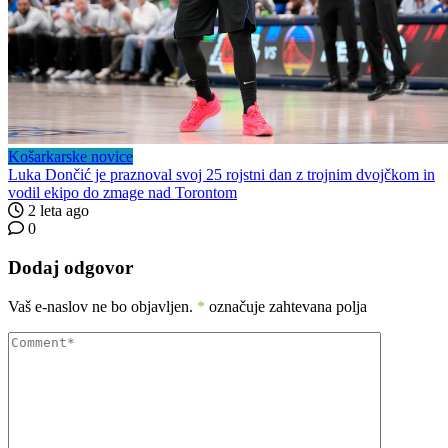
Košarkarske novice
Luka Dončić je praznoval svoj 25 rojstni dan z trojnim dvojčkom in
vodil ekipo do zmage nad Torontom
2 leta ago
0
Dodaj odgovor
Vaš e-naslov ne bo objavljen.
*
označuje zahtevana polja