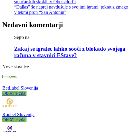
smučarskih skokih v Oberstdorfu
“Dallas” še naprej navdušuje s svojimi igrami, tokrat z zmago
v tekmi proti “San Antoniu”
Nedavni komentarji
Sejfo
na
Zakaj se igralec lahko sooči z blokado svojega
računa v stavnici EStave?
Nove stavnice
BetLabel Slovenija
Obiščite zdaj
Roobet Slovenija
Obiščite zdaj