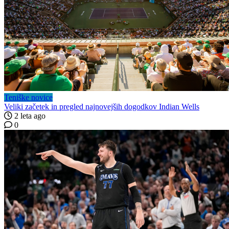
Teniške novice
Veliki začetek in pregled najnovejših dogodkov Indian Wells
2 leta ago
0