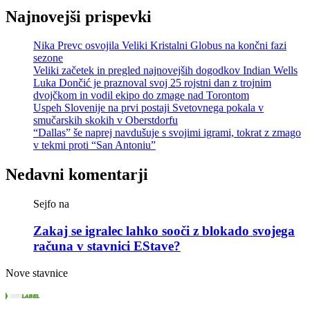
Najnovejši prispevki
Nika Prevc osvojila Veliki Kristalni Globus na končni fazi
sezone
Veliki začetek in pregled najnovejših dogodkov Indian Wells
Luka Dončić je praznoval svoj 25 rojstni dan z trojnim
dvojčkom in vodil ekipo do zmage nad Torontom
Uspeh Slovenije na prvi postaji Svetovnega pokala v
smučarskih skokih v Oberstdorfu
“Dallas” še naprej navdušuje s svojimi igrami, tokrat z zmago
v tekmi proti “San Antoniu”
Nedavni komentarji
Sejfo
na
Zakaj se igralec lahko sooči z blokado svojega
računa v stavnici EStave?
Nove stavnice