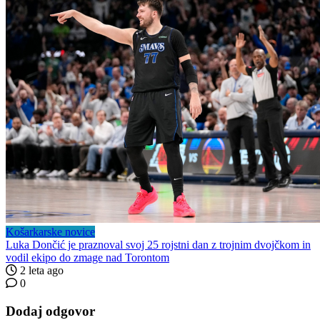
Košarkarske novice
Luka Dončić je praznoval svoj 25 rojstni dan z trojnim dvojčkom in
vodil ekipo do zmage nad Torontom
2 leta ago
0
Dodaj odgovor