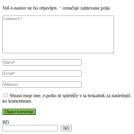
Vaš e-naslov ne bo objavljen.
*
označuje zahtevana polja
Shrani moje ime, e-pošto in spletišče v ta brskalnik za naslednjič,
ko komentiram.
Išči
Išči