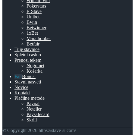
William Hill
Pokerstars
E-Stave
Unibet
Bwin
Betwinner
1xBet
Marathonbet
Betfair
Tuje stavnice
Spletni casino
Prenosi tekem
Nogomet
Košarka
Bonusi
Stavni nasveti
Novice
Kontakt
Plačilne metode
Paypal
Neteller
Paysafecard
Skrill
© Copyright 2026 https://stave-si.com/