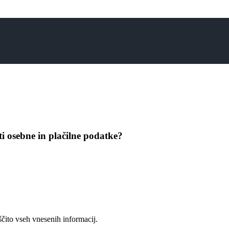
i osebne in plačilne podatke?
ščito vseh vnesenih informacij.