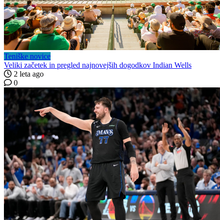
Teniške novice
Veliki začetek in pregled najnovejših dogodkov Indian Wells
2 leta ago
0