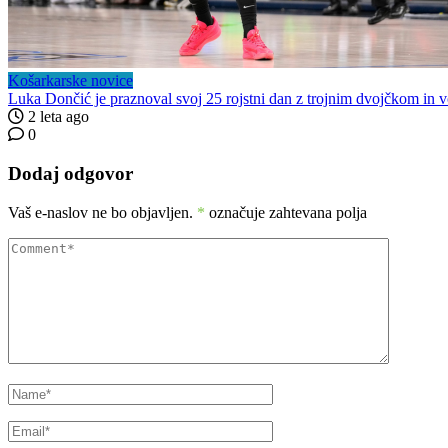
Košarkarske novice
Luka Dončić je praznoval svoj 25 rojstni dan z trojnim dvojčkom in
2 leta ago
0
Dodaj odgovor
Vaš e-naslov ne bo objavljen.
*
označuje zahtevana polja