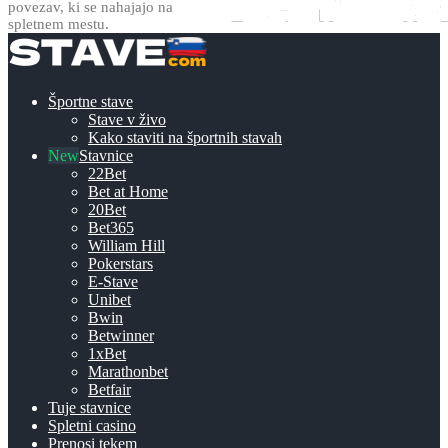
povezav, ki se nahajajo na
spletnem mestu.
Športne stave
Stave v živo
Kako staviti na športnih stavah
Stavnice
22Bet
Bet at Home
20Bet
Bet365
William Hill
Pokerstars
E-Stave
Unibet
Bwin
Betwinner
1xBet
Marathonbet
Betfair
Tuje stavnice
Spletni casino
Prenosi tekem