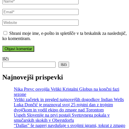
Shrani moje ime, e-pošto in spletišče v ta brskalnik za naslednjič,
ko komentiram.
Išči
Išči
Najnovejši prispevki
Nika Prevc osvojila Veliki Kristalni Globus na končni fazi
sezone
Veliki začetek in pregled najnovejših dogodkov Indian Wells
Luka Dončić je praznoval svoj 25 rojstni dan z trojnim
dvojčkom in vodil ekipo do zmage nad Torontom
Uspeh Slovenije na prvi postaji Svetovnega pokala v
smučarskih skokih v Oberstdorfu
“Dallas” še naprej navdušuje s svojimi igrami, tokrat z zmago