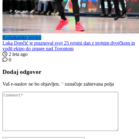
Košarkarske novice
Luka Dončić je praznoval svoj 25 rojstni dan z trojnim dvojčkom in
vodil ekipo do zmage nad Torontom
2 leta ago
0
Dodaj odgovor
Vaš e-naslov ne bo objavljen.
*
označuje zahtevana polja