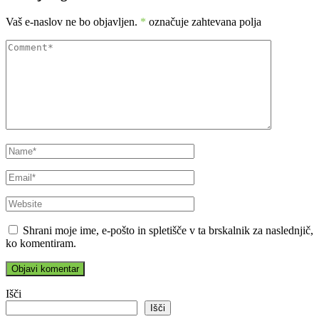
Vaš e-naslov ne bo objavljen.
*
označuje zahtevana polja
Shrani moje ime, e-pošto in spletišče v ta brskalnik za naslednjič,
ko komentiram.
Išči
Išči