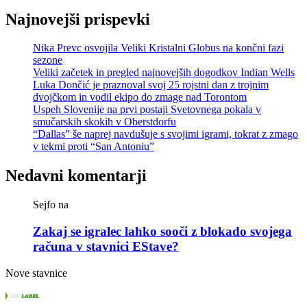
Najnovejši prispevki
Nika Prevc osvojila Veliki Kristalni Globus na končni fazi
sezone
Veliki začetek in pregled najnovejših dogodkov Indian Wells
Luka Dončić je praznoval svoj 25 rojstni dan z trojnim
dvojčkom in vodil ekipo do zmage nad Torontom
Uspeh Slovenije na prvi postaji Svetovnega pokala v
smučarskih skokih v Oberstdorfu
“Dallas” še naprej navdušuje s svojimi igrami, tokrat z zmago
v tekmi proti “San Antoniu”
Nedavni komentarji
Sejfo
na
Zakaj se igralec lahko sooči z blokado svojega
računa v stavnici EStave?
Nove stavnice