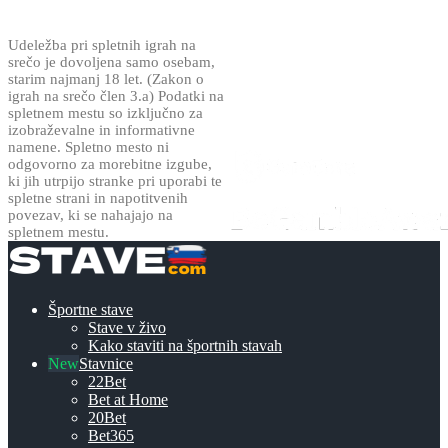
Varna igra!
Udeležba pri spletnih igrah na
srečo je dovoljena samo osebam,
starim najmanj 18 let. (Zakon o
igrah na srečo člen 3.a) Podatki na
spletnem mestu so izključno za
izobraževalne in informativne
namene. Spletno mesto ni
odgovorno za morebitne izgube,
ki jih utrpijo stranke pri uporabi te
spletne strani in napotitvenih
povezav, ki se nahajajo na
spletnem mestu.
Športne stave
Stave v živo
Kako staviti na športnih stavah
Stavnice
22Bet
Bet at Home
20Bet
Bet365