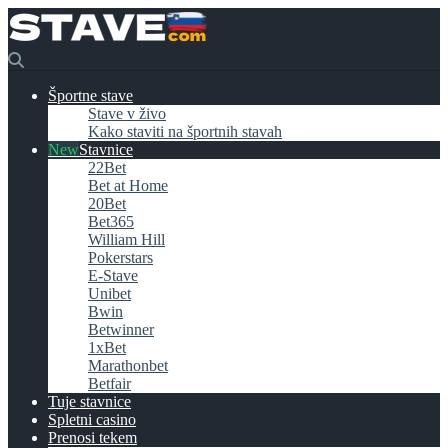
Športne stave
Stave v živo
Kako staviti na športnih stavah
Stavnice
22Bet
Bet at Home
20Bet
Bet365
William Hill
Pokerstars
E-Stave
Unibet
Bwin
Betwinner
1xBet
Marathonbet
Betfair
Tuje stavnice
Spletni casino
Prenosi tekem