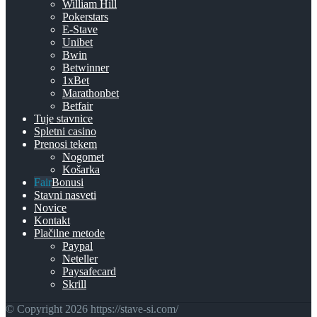
William Hill
Pokerstars
E-Stave
Unibet
Bwin
Betwinner
1xBet
Marathonbet
Betfair
Tuje stavnice
Spletni casino
Prenosi tekem
Nogomet
Košarka
Bonusi
Stavni nasveti
Novice
Kontakt
Plačilne metode
Paypal
Neteller
Paysafecard
Skrill
© Copyright 2026 https://stave-si.com/