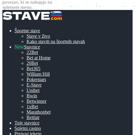
povezav, ki se nahajajo na
spletnem mestu.
Športne stave
Stave v živo
Kako staviti na športnih stavah
Stavnice
22Bet
Bet at Home
20Bet
Bet365
William Hill
Pokerstars
E-Stave
Unibet
Bwin
Betwinner
1xBet
Marathonbet
Betfair
Tuje stavnice
Spletni casino
Prenosi tekem