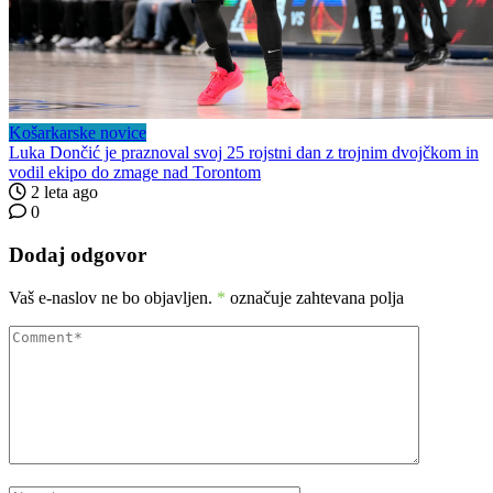
Košarkarske novice
Luka Dončić je praznoval svoj 25 rojstni dan z trojnim dvojčkom in
vodil ekipo do zmage nad Torontom
2 leta ago
0
Dodaj odgovor
Vaš e-naslov ne bo objavljen.
*
označuje zahtevana polja