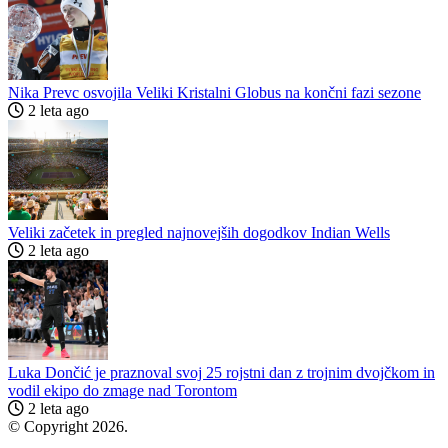
Nika Prevc osvojila Veliki Kristalni Globus na končni fazi sezone
2 leta ago
Veliki začetek in pregled najnovejših dogodkov Indian Wells
2 leta ago
Luka Dončić je praznoval svoj 25 rojstni dan z trojnim dvojčkom in
vodil ekipo do zmage nad Torontom
2 leta ago
© Copyright 2026.