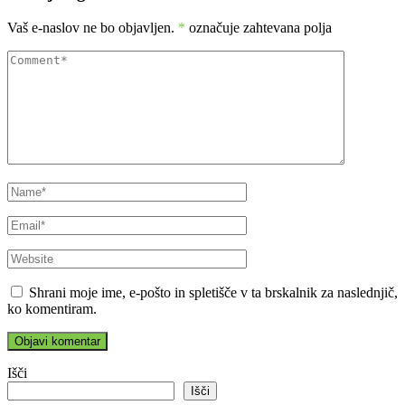
Vaš e-naslov ne bo objavljen.
*
označuje zahtevana polja
Shrani moje ime, e-pošto in spletišče v ta brskalnik za naslednjič,
ko komentiram.
Išči
Išči