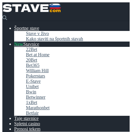
Športne stave
Stave v živo
Kako staviti na športnih stavah
Stavnice
22Bet
Bet at Home
20Bet
Bet365
William Hill
Pokerstars
E-Stave
Unibet
Bwin
Betwinner
1xBet
Marathonbet
Betfair
Tuje stavnice
Spletni casino
Prenosi tekem