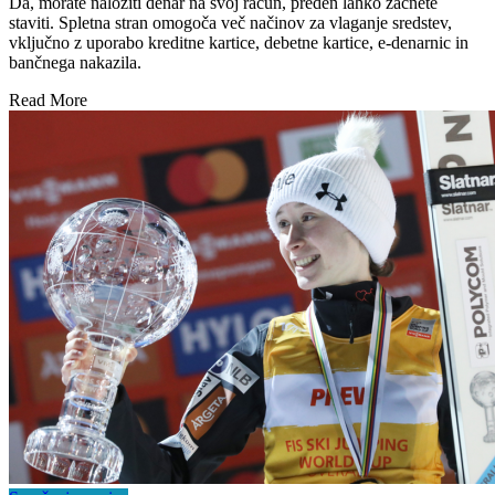
Da, morate naložiti denar na svoj račun, preden lahko začnete
staviti. Spletna stran omogoča več načinov za vlaganje sredstev,
vključno z uporabo kreditne kartice, debetne kartice, e-denarnic in
bančnega nakazila.
Read More