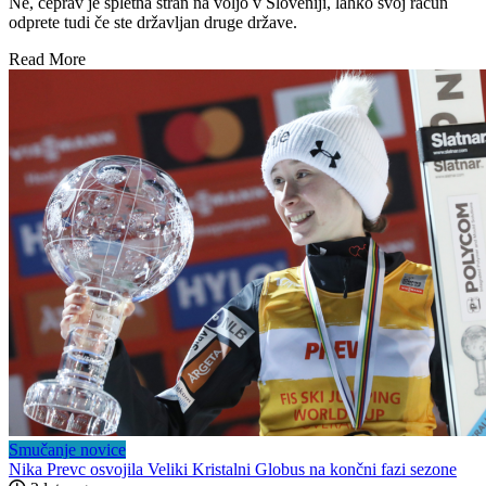
Ne, čeprav je spletna stran na voljo v Sloveniji, lahko svoj račun
odprete tudi če ste državljan druge države.
Read More
Smučanje novice
Nika Prevc osvojila Veliki Kristalni Globus na končni fazi sezone