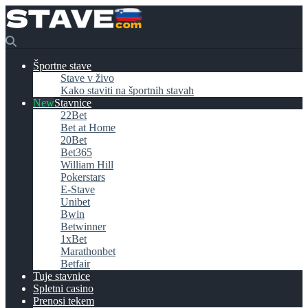
Športne stave
Stave v živo
Kako staviti na športnih stavah
Stavnice
22Bet
Bet at Home
20Bet
Bet365
William Hill
Pokerstars
E-Stave
Unibet
Bwin
Betwinner
1xBet
Marathonbet
Betfair
Tuje stavnice
Spletni casino
Prenosi tekem