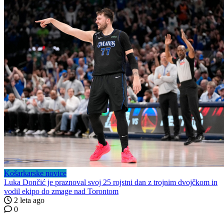
Košarkarske novice
Luka Dončić je praznoval svoj 25 rojstni dan z trojnim dvojčkom in
vodil ekipo do zmage nad Torontom
2 leta ago
0