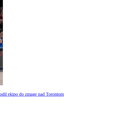
 vodil ekipo do zmage nad Torontom