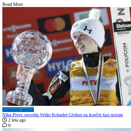
Read More
Smučanje novice
Nika Prevc osvojila Veliki Kristalni Globus na končni fazi sezone
2 leta ago
0