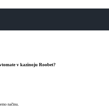
 avtomate v kazinoju Roobet?
 demo načinu.