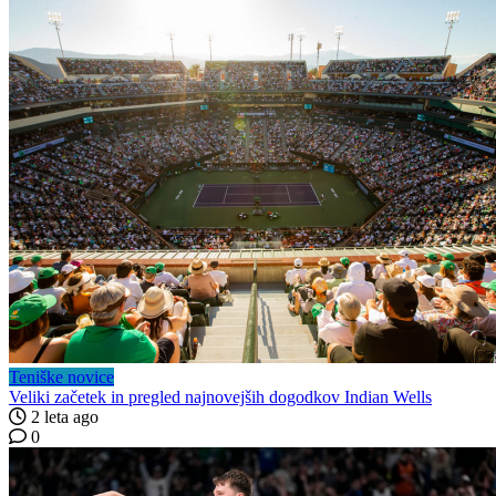
Teniške novice
Veliki začetek in pregled najnovejših dogodkov Indian Wells
2 leta ago
0