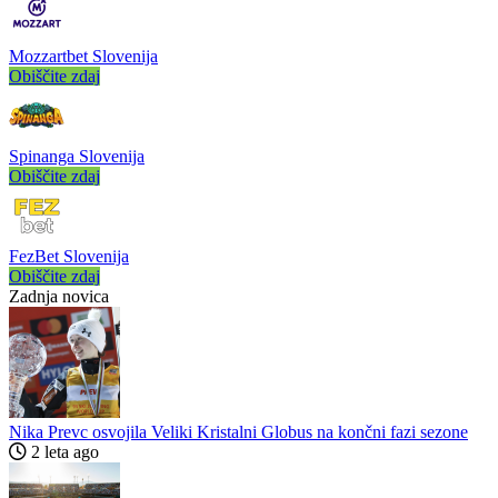
Mozzartbet Slovenija
Obiščite zdaj
Spinanga Slovenija
Obiščite zdaj
FezBet Slovenija
Obiščite zdaj
Zadnja novica
Nika Prevc osvojila Veliki Kristalni Globus na končni fazi sezone
2 leta ago