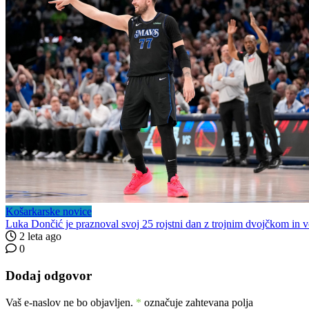
Košarkarske novice
Luka Dončić je praznoval svoj 25 rojstni dan z trojnim dvojčkom in
2 leta ago
0
Dodaj odgovor
Vaš e-naslov ne bo objavljen.
*
označuje zahtevana polja