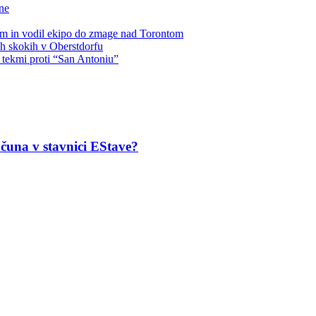
one
kom in vodil ekipo do zmage nad Torontom
ih skokih v Oberstdorfu
v tekmi proti “San Antoniu”
ačuna v stavnici EStave?