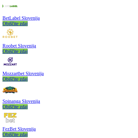
BetLabel Slovenija
Obiščite zdaj
Roobet Slovenija
Obiščite zdaj
Mozzartbet Slovenija
Obiščite zdaj
Spinanga Slovenija
Obiščite zdaj
FezBet Slovenija
Obiščite zdaj