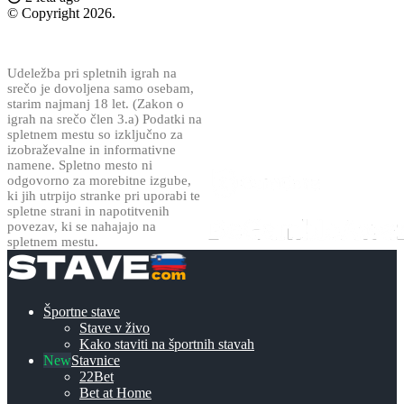
© Copyright 2026.
Varna igra!
Udeležba pri spletnih igrah na
srečo je dovoljena samo osebam,
starim najmanj 18 let. (Zakon o
igrah na srečo člen 3.a) Podatki na
spletnem mestu so izključno za
izobraževalne in informativne
namene. Spletno mesto ni
odgovorno za morebitne izgube,
ki jih utrpijo stranke pri uporabi te
spletne strani in napotitvenih
povezav, ki se nahajajo na
spletnem mestu.
Športne stave
Stave v živo
Kako staviti na športnih stavah
Stavnice
22Bet
Bet at Home