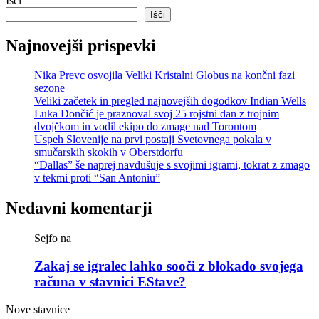
Išči
Išči
Najnovejši prispevki
Nika Prevc osvojila Veliki Kristalni Globus na končni fazi
sezone
Veliki začetek in pregled najnovejših dogodkov Indian Wells
Luka Dončić je praznoval svoj 25 rojstni dan z trojnim
dvojčkom in vodil ekipo do zmage nad Torontom
Uspeh Slovenije na prvi postaji Svetovnega pokala v
smučarskih skokih v Oberstdorfu
“Dallas” še naprej navdušuje s svojimi igrami, tokrat z zmago
v tekmi proti “San Antoniu”
Nedavni komentarji
Sejfo
na
Zakaj se igralec lahko sooči z blokado svojega
računa v stavnici EStave?
Nove stavnice