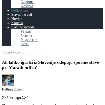
Nogomet
Košarka
Bonusi
Stavni nasveti
Novice
Kontakt
Plačilne metode
Paypal
Neteller
Paysafecard
Skrill
Ali lahko igralci iz Slovenije sklepajo športne stave
pri MarathonBet?
Betting Expert
3 leta ago
0