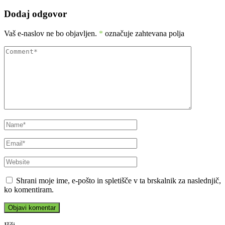
Dodaj odgovor
Vaš e-naslov ne bo objavljen.
*
označuje zahtevana polja
Shrani moje ime, e-pošto in spletišče v ta brskalnik za naslednjič,
ko komentiram.