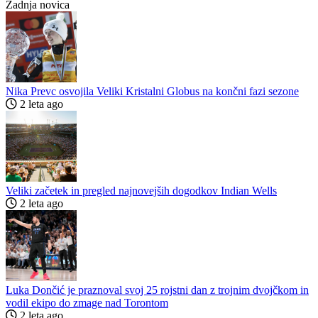
Zadnja novica
Nika Prevc osvojila Veliki Kristalni Globus na končni fazi sezone
2 leta ago
Veliki začetek in pregled najnovejših dogodkov Indian Wells
2 leta ago
Luka Dončić je praznoval svoj 25 rojstni dan z trojnim dvojčkom in
vodil ekipo do zmage nad Torontom
2 leta ago