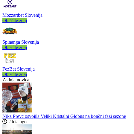
Mozzartbet Slovenija
Obiščite zdaj
Spinanga Slovenija
Obiščite zdaj
FezBet Slovenija
Obiščite zdaj
Zadnja novica
Nika Prevc osvojila Veliki Kristalni Globus na končni fazi sezone
2 leta ago