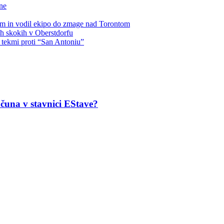
one
kom in vodil ekipo do zmage nad Torontom
ih skokih v Oberstdorfu
v tekmi proti “San Antoniu”
ačuna v stavnici EStave?