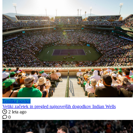
Teniške novice
Veliki začetek in pregled najnovejših dogodkov Indian Wells
2 leta ago
0