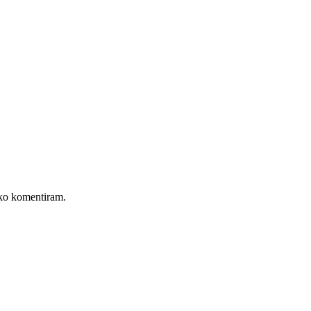
, ko komentiram.