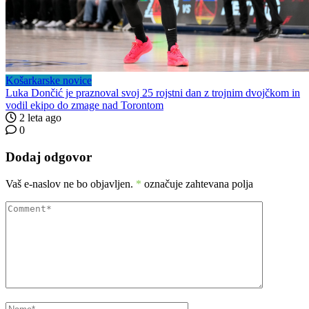
Košarkarske novice
Luka Dončić je praznoval svoj 25 rojstni dan z trojnim dvojčkom in
vodil ekipo do zmage nad Torontom
2 leta ago
0
Dodaj odgovor
Vaš e-naslov ne bo objavljen.
*
označuje zahtevana polja