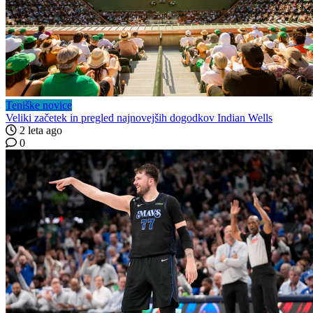
Teniške novice
Veliki začetek in pregled najnovejših dogodkov Indian Wells
2 leta ago
0